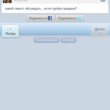
04 Jul 2026
какой смысл обсуждать , если трубка продана?
Поделиться
Поделиться
«
Далее
Назад
»
Полная версия
Русский