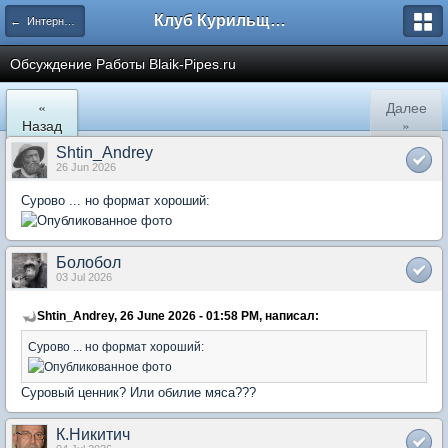
Клуб Курильщиков Трубки
← Интернет Магазины
Обсуждение Работы Blaik-Pipes.ru
«
Далее
Назад
»
Shtin_Andrey
26 Jun 2026
Сурово ... но формат хороший:
Болобол
03 Jul 2026
Shtin_Andrey, 26 June 2026 - 01:58 PM, написал:
Сурово ... но формат хороший:
Суровый ценник? Или обилие мяса???
К.Никитич