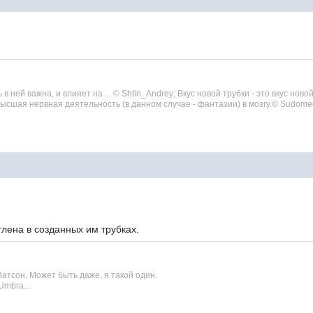
 ней важна, и влияет на ... © Shtin_Andrey; Вкус новой трубки - это вкус нов
 высшая нервная деятельность (в данном случае - фантазии) в мозгу.© Sudom
тлена в созданных им трубках.
Ватсон. Может быть даже, я такой один.
 Umbra...