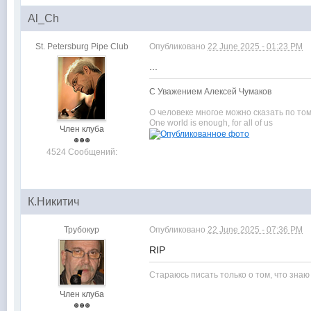
Al_Ch
St. Petersburg Pipe Club
Опубликовано
22 June 2025 - 01:23 PM
...
С Уважением Алексей Чумаков
О человеке многое можно сказать по том
One world is enough, for all of us
Член клуба
4524 Сообщений:
К.Никитич
Трубокур
Опубликовано
22 June 2025 - 07:36 PM
RIP
Стараюсь писать только о том, что знаю
Член клуба