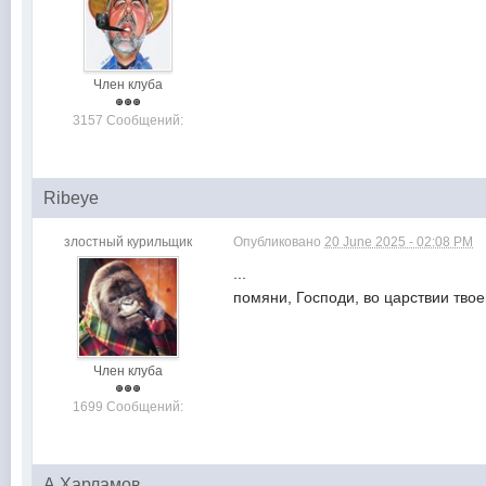
Член клуба
3157 Сообщений:
Ribeye
злостный курильщик
Опубликовано
20 June 2025 - 02:08 PM
...
помяни, Господи, во царствии твое
Член клуба
1699 Сообщений:
А.Харламов