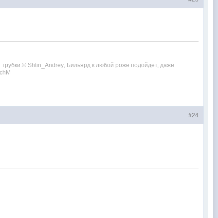
ой трубки.© Shtin_Andrey; Бильярд к любой роже подойдет, даже
echM
#24