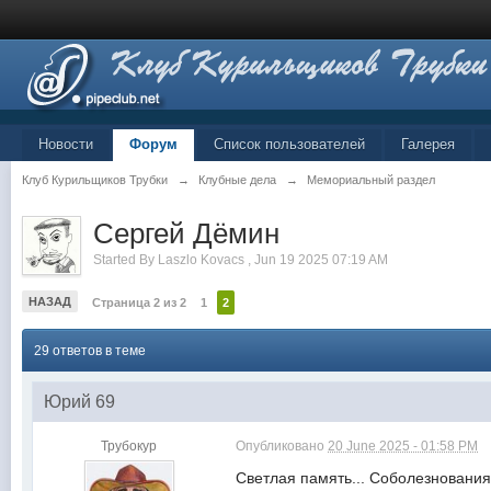
Новости
Форум
Список пользователей
Галерея
Клуб Курильщиков Трубки
→
Клубные дела
→
Мемориальный раздел
Сергей Дёмин
Started By
Laszlo Kovacs
,
Jun 19 2025 07:19 AM
НАЗАД
Страница 2 из 2
1
2
29 ответов в теме
Юрий 69
Трубокур
Опубликовано
20 June 2025 - 01:58 PM
Светлая память... Соболезнования