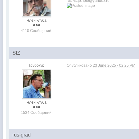
Мыльце: fplo@yandex.ru
Член клуба
4110 Сообщений:
SIZ
Трубокур
Опубликовано
23 June 2025 - 02:25 PM
...
Член клуба
1534 Сообщений:
rus-grad