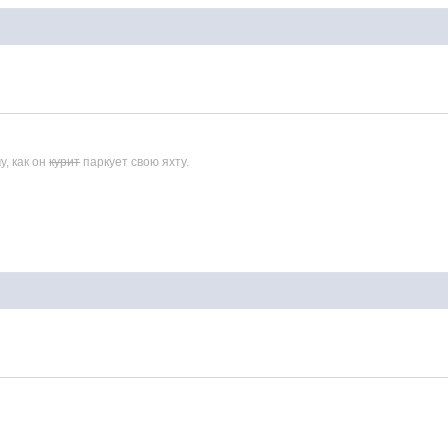
у, как он
курит
паркует свою яхту.