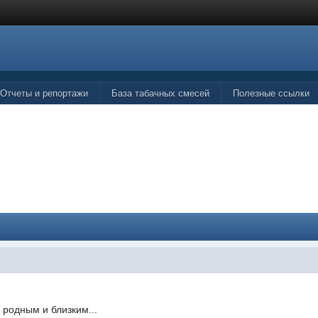
Отчеты и репортажи
База табачных смесей
Полезные ссылки
 родным и близким...