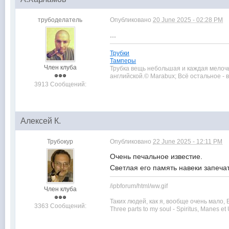
трубоделатель
Опубликовано
20 June 2025 - 02:28 PM
...
Трубки
Тамперы
Член клуба
Трубка вещь небольшая и каждая мелочь в
английской.© Marabux; Всё остальное -
3913 Сообщений:
Алексей К.
Трубокур
Опубликовано
22 June 2025 - 12:11 PM
Очень печальное известие.
Светлая его память навеки запеча
/ipbforum/html/ww.gif
Член клуба
Таких людей, как я, вообще очень мало, 
3363 Сообщений:
Three parts to my soul - Spiritus, Manes et