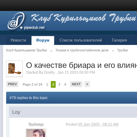
Новости
Форум
Список пользователей
Галерея
Клуб Курильщиков Трубки
→
Теория в трубочно/табачном деле
→
Трубки
О качестве бриара и его влиян
Started By
Dmitry
,
Jan 15 2003 06:00 PM
PREV
NEXT
»
Page 2 of 24
1
2
3
4
479 replies to this topic
Loy
Трубокур
Posted
05 July 2005 - 09:21 AM