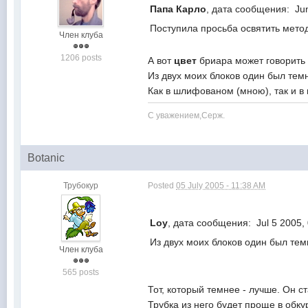
Папа Карло
, дата сообщения: Ju
Поступила просьба освятить метод
Член клуба
1206 posts
А вот
цвет
бриара может говорить о
Из двух моих блоков один был темн
Как в шлифованом (мною), так и в
С уважением,Серж.
Botanic
Трубокур
Posted
05 July 2005 - 11:38 AM
Loy
, дата сообщения: Jul 5 2005,
Из двух моих блоков один был темн
Член клуба
565 posts
Тот, который темнее - лучше. Он с
Трубка из него будет проще в обку