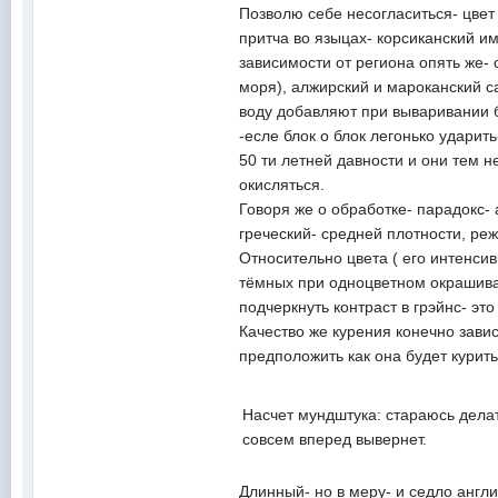
Позволю себе несогласиться- цвет
притча во языцах- корсиканский им
зависимости от региона опять же- 
моря), алжирский и мароканский са
воду добавляют при вываривании б
-есле блок о блок легонько ударит
50 ти летней давности и они тем н
окисляться.
Говоря же о обработке- парадокс-
греческий- средней плотности, реж
Относительно цвета ( его интенсив
тёмных при одноцветном окрашива
подчеркнуть контраст в грэйнс- эт
Качество же курения конечно завис
предположить как она будет курит
Насчет мундштука: стараюсь делать 
совсем вперед вывернет.
Длинный- но в меру- и седло англи