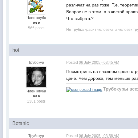
различат на раз тоже. Т.е. теоретик
Вопрос не в этом, а в чистой прак
Член клуба
Что выбрать?
565 posts
Не трубка красит человека, а человек тр
hot
Трубокур
Posted
06 July 2005 - 03:45 AM
Посмотришь на влажном срезе стру
цене. Чем дороже, тем меньше р
Трубокуры все
Член клуба
1381 posts
Botanic
Трубокур
Posted
06 July 2005 - 03:58 AM