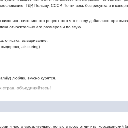
хословакию, ГДР, Польшу, СССР. Почти весь без рисунка и в каверн
 с сизонинг- сизонинг это рецепт того что в воду добавляют при в
ока относительно его размеров и по звуку...
а, очистка, вываривание.
выдержка, air-curing)
amily) люблю, вкусно курятся.
х стран, объединяйтесь!
ории и чисто умозрительно, ночью в грозу отличить корсиканский бр