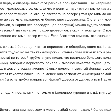
 в первую очередь зависит от региона произрастания. Так например
еет красноватые волокна за что и ценится, курится он так же как и 
от более темного на юге- до светлого на севере ( там где Миммо о
мые светлые, практически белого цвета древесина. О степени кюринг
локов, а кюринг это последующая просушка) можно судить восновно
ь- звонкий звук означает сухое дерево- как в скрипичном деле. С в
еменее светлые- север италии.Есле блок стал темнеть- это означае
 алжирский бриар ценится за пористость и обсорбирующие свойства-
ется трудно но не так как алжирский, итальянский мягче всего и ре
ности) на готовой трубке- я уже писал, что наличиее большого ко
нии) говорит о пористости бриара и высоком качестве будующего
о для демонстрации именно тёмных волокон ( светлый финиш в добав
ит от качества блока- но не менее оно зависит от инженерии самой
ься ( а есле трубка например чёрная? Дресси от Данхила или Парк
подлиннее, кстати, не только я (холодное курение и т. д.), гнуть д
йского типа там несовсем к месту- рыбий хвост пожалуй более под