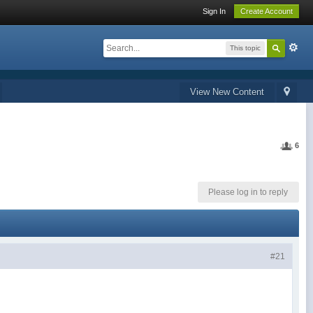
Sign In
Create Account
This topic
View New Content
6
Please log in to reply
#21