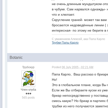
не очень длинным мундштуком-это о
в чубуке. Сам нарвался однажды- 
что и хлюпает.
Скругление граней- может так вам
бросаются недоведённые линии ( э
интересная- по этому не берите в 
С уважением Алексей, ака Папа Карло
Трубки Папы Карло
Botanic
Трубокур
Posted
06 July 2005 - 02:21 AM
Папа Карло, Ваш рассказ о бриаре
Но!
Это в глобальном плане, когда Вы 
Член клуба
Если же Вы отбираете куски из уже
бриар непосредственно у поставщи
565 posts
смесь какую? Но бриар в партиях б
трубки из него получаются заметно