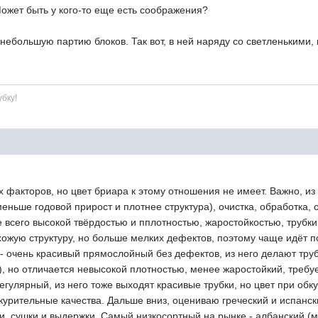
ожет быть у кого-то еще есть соображения?
небольшую партию блоков. Так вот, в ней наряду со светленькими,
убку!
х факторов, но цвет бриара к этому отношения не имеет. Важно, из 
еньше годовой прирост и плотнее структура), очистка, обработка,
 всего высокой твёрдостью и пплотностью, жаростойкостью, трубки
ожую структуру, но больше мелких дефектов, поэтому чаще идёт по
- очень красивый прямослойный без дефектов, из него делают труб
), но отличается невысокой плотностью, менее жаростойкий, требу
егулярный, из него тоже выходят красивые трубки, но цвет при о
курительные качества. Дальше вниз, оцениваю греческий и испанск
, сушки и выдержки. Самый низкосортный на рынке - албанский (мо