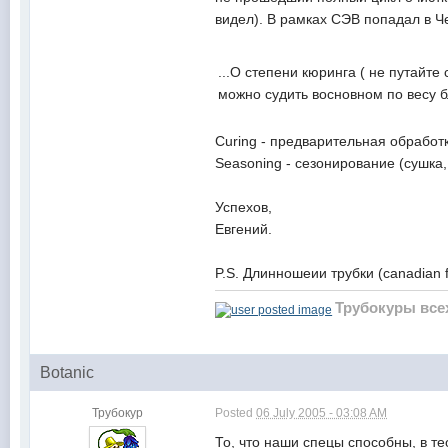
видел). В рамках СЭВ попадал в Че
...О степени кюринга ( не путайте
можно судить восновном по весу бл
Curing - предварительная обработк
Seasoning - сезонирование (сушка, 
Успехов,
Евгений.
P.S. Длинношеии трубки (canadian f
Трубокуры все
Botanic
Трубокур
Posted
06 July 2005 - 03:08 AM
То, что наши спецы способны, в те