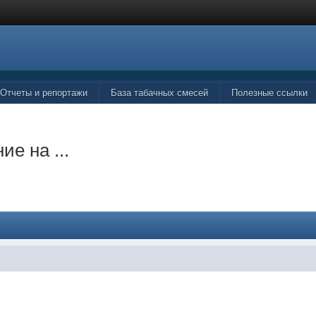
Отчеты и репортажи
База табачных смесей
Полезные ссылки
ие на ...