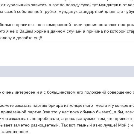
т курильщика зависит- а вот по поводу сухо- тут мундштук и от ч
на своей собственной трубке- мундштук стандартной длинны а чубук
 больше нравится- но с комерческой точки зрения оставляют остры
то я не о Вашем хорне в данном случае- а причина по которой ста
голову и делайте ещё.
 очень интересен и я с большинством его положений совершенно с
можете заказать партию бриара из конкретного места и у конкретн
 привезенной партии (как это у нас пока обычно бывает), я бы, все
ков заказывать не пробовали, а довольствуемся тем, что привозя
ывает заметно разноцветный. Так вот, темный явно лучше! Мой ( и 
 качественнее.