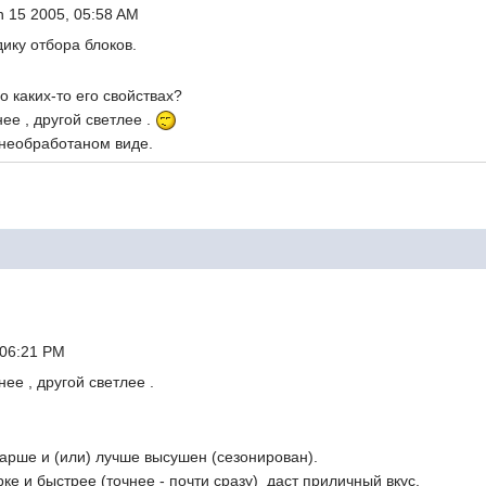
n 15 2005, 05:58 AM
ику отбора блоков.
 каких-то его свойствах?
ее , другой светлее .
 необработаном виде.
 06:21 PM
ее , другой светлее .
тарше и (или) лучше высушен (сезонирован).
рке и быстрее (точнее - почти сразу) даст приличный вкус.