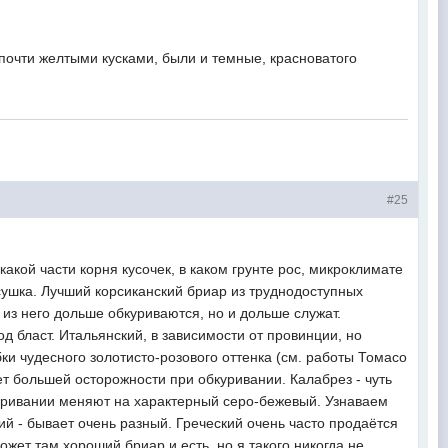
 почти желтыми кусками, были и темные, красноватого
#25
какой части корня кусочек, в каком грунте рос, микроклимате
 сушка. Лучший корсиканский бриар из труднодоступных
 из него дольше обкуриваются, но и дольше служат.
д бласт. Итальянский, в зависимости от провинции, но
ки чудесного золотисто-розового оттенка (см. работы Томасо
ет большей осторожности при обкуривании. Калабрез - чуть
бкуривании меняют на характерный серо-бежевый. Узнаваем
ий - бывает очень разный. Греческий очень часто продаётся
жет там хороший бриар и есть, но я такого никогда не