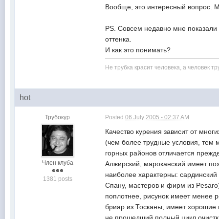
Вообще, это интересный вопрос. М
PS. Совсем недавно мне показали 
оттенка.
И как это понимать?
Не трубка красит человека, а человек тр
hot
Трубокур
Posted
06 July 2005 - 02:37 AM
Качество курения зависит от многи
(чем более трудные условия, тем м
горных районов отличается прежде
Член клуба
Алжирский, мароканский имеет пох
наиболее характерны: сардинский 
1381 posts
Спану, мастеров и фирм из Pesaro
поплотнее, рисунок имеет менее р
бриар из Тосканы, имеет хорошие 
не прошедший полный цикл очистки