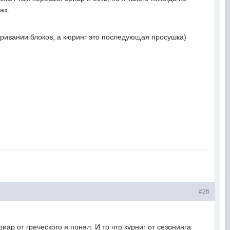
ах.
ываривании блоков, а кюринг это последующая просушка)
#26
иар от греческого я понял. И то что курниг от сезонинга