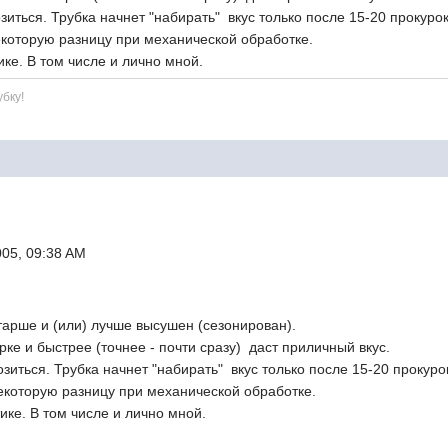
иться. Трубка начнет "набирать" вкус только после 15-20 прокурок
екоторую разницу при механической обработке.
ике. В том числе и лично мной.
убку!
005, 09:38 AM
старше и (или) лучше высушен (сезонирован).
рке и быстрее (точнее - почти сразу) даст приличный вкус.
зиться. Трубка начнет "набирать" вкус только после 15-20 прокуро
некоторую разницу при механической обработке.
ике. В том числе и лично мной.