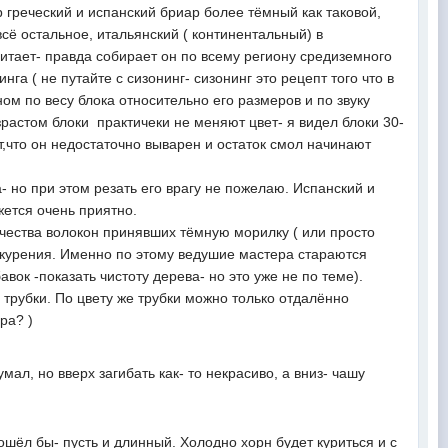
 греческий и испанский бриар более тёмный как таковой,
всё остальное, итальянский ( континентальный) в
битает- правда собирает он по всему региону средиземного
а ( не путайте с сизонинг- сизонинг это рецепт того что в
м по весу блока относительно его размеров и по звуку
озрастом блоки практичеки не меняют цвет- я видел блоки 30-
т,что он недостаточно выварен и остаток смол начинают
 но при этом резать его врагу не пожелаю. Испанский и
жется очень приятно.
личества волокон принявших тёмную морилку ( или просто
 курения. Именно по этому ведушие мастера стараются
ок -показать чистоту дерева- но это уже не по теме).
 трубки. По цвету же трубки можно только отдалённо
ера? )
умал, но вверх загибать как- то некрасиво, а вниз- чашу
ошёл бы- пусть и длинный. Холодно хорн будет куриться и с