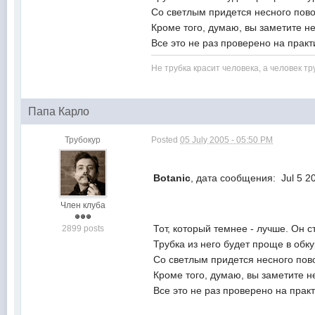
Со светлым придется несного повоз
Кроме того, думаю, вы заметите н
Все это не раз проверено на практ
Не трубка красит человека, а человек тр
Папа Карло
Трубокур
Posted
05 July 2005 - 05:50 PM
Botanic
, дата сообщения: Jul 5 2
Член клуба
Тот, который темнее - лучше. Он 
2899 posts
Трубка из него будет проще в обку
Со светлым придется несного пово
Кроме того, думаю, вы заметите 
Все это не раз проверено на практ