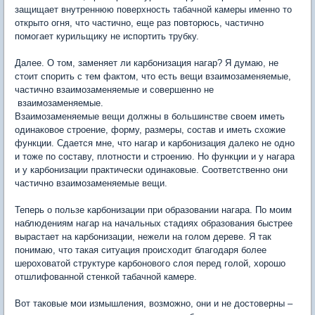
защищает внутреннюю поверхность табачной камеры именно то
открыто огня, что частично, еще раз повторюсь, частично
помогает курильщику не испортить трубку.
Далее. О том, заменяет ли карбонизация нагар? Я думаю, не
стоит спорить с тем фактом, что есть вещи взаимозаменяемые,
частично взаимозаменяемые и совершенно не
взаимозаменяемые.
Взаимозаменяемые вещи должны в большинстве своем иметь
одинаковое строение, форму, размеры, состав и иметь схожие
функции. Сдается мне, что нагар и карбонизация далеко не одно
и тоже по составу, плотности и строению. Но функции и у нагара
и у карбонизации практически одинаковые. Соответственно они
частично взаимозаменяемые вещи.
Теперь о пользе карбонизации при образовании нагара. По моим
наблюдениям нагар на начальных стадиях образования быстрее
вырастает на карбонизации, нежели на голом дереве. Я так
понимаю, что такая ситуация происходит благодаря более
шероховатой структуре карбонового слоя перед голой, хорошо
отшлифованной стенкой табачной камере.
Вот таковые мои измышления, возможно, они и не достоверны –