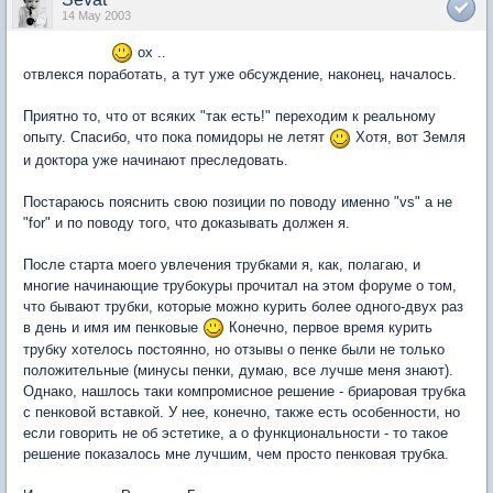
14 May 2003
ох ..
отвлекся поработать, а тут уже обсуждение, наконец, началось.
Приятно то, что от всяких "так есть!" переходим к реальному
опыту. Спасибо, что пока помидоры не летят
Хотя, вот Земля
и доктора уже начинают преследовать.
Постараюсь пояснить свою позиции по поводу именно "vs" а не
"for" и по поводу того, что доказывать должен я.
После старта моего увлечения трубками я, как, полагаю, и
многие начинающие трубокуры прочитал на этом форуме о том,
что бывают трубки, которые можно курить более одного-двух раз
в день и имя им пенковые
Конечно, первое время курить
трубку хотелось постоянно, но отзывы о пенке были не только
положительные (минусы пенки, думаю, все лучше меня знают).
Однако, нашлось таки компромисное решение - бриаровая трубка
с пенковой вставкой. У нее, конечно, также есть особенности, но
если говорить не об эстетике, а о функциональности - то такое
решение показалось мне лучшим, чем просто пенковая трубка.