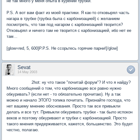
не так много у меня опыта в курении трубки.
P.S. А вот вам факт из моей практики. Я как-то отковырял часть
нагара в трубке (трубка была с карбонизацией) с желанием
посмотреть, что там под нагаром с карбонизацией творится?
Отковырял и ничего там не творится с карбонизацией, ибо нет ее
там…
[glow=red, 5, 600]P.P.S. Не ссорьтесь горячие парни![/glow]
Sevat
14 May 2003
2hot: ну что такое "почитай форум"? И что я найду?
Много сообщений о том, что карбонизацию все равно нужно
обкуривать? (если нет - то обязательно прочитаю). Ну а так
можно и начало ЭТОГО топика почитать. Признайте господа, что
нет вашему мнению обоснования. Просто так все привыкли
делать и все тут. Привыкли обкуривать трубки - так было испокон
веков и поэтому обкуривают и трубки с карбонизацией. Просто
такого мнения придерживается, кажется, большинство. Это будет
честно, полагаю.