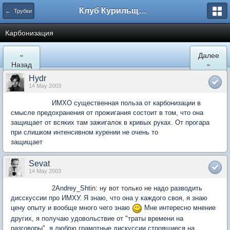
Клуб Курильщиков Трубки
← Трубки
Карбонизация
«
Далее
Назад
»
Hydr
14 May 2003
ИМХО существенная польза от карбонизации в
смысле предохранения от прожигания состоит в том, что она
защищает от всяких там зажигалок в кривых руках. От прогара
при слишком интенсивном курении не очень то
защищает
Sevat
14 May 2003
2Andrey_Shtin: ну вот только не надо разводить
дисскуссии про ИМХУ. Я знаю, что она у каждого своя, я знаю
цену опыту и вообще много чего знаю
Мне интересно мнение
других, я получаю удовольствие от "траты времени на
разговоры", я люблю грамотные дискуссии строящиеся на