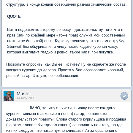
структура, в конце концов совершенно разный химический состав.
QUOTE
Вот я подошел ко второму вопросу - доказательству того, что я
прав (или по крайней мере - тоже прав) служит мой собственный
(хоть и не большой) опыт. Курю купленную у этого немца трубку
Stenwell без обкуривания и чищу после кадого курения чашу,
которая выглядит гладко и ровно, также как и при покупке.
Позвольте спросить, как Вы ее чистите? Ну не скребете же после
каждого курения до дерева. Просто у Вас образовался хороший,
ровный нагар. Это уже не корбонизация.
Master
14 May 2003
IMHO, то, что ты чистишь чашу после каждого
курения, снимая (насколько я понял) нагар, не является
доказательством правоты. Слова старого курильщика и продавца
(на этом слове я бы сделал акцент) оспаривать не стану, но где
из них следует, что нагар нужно счищать? Из-за сравнения с