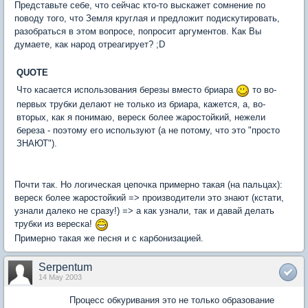
Представьте себе, что сейчас кто-то выскажет сомнение по
поводу того, что Земля круглая и предложит подискутировать,
разобраться в этом вопросе, попросит аргументов. Как Вы
думаете, как народ отреагирует? ;D
QUOTE
Что касается использования березы вместо бриара
то во-
первых трубки делают не только из бриара, кажется, а, во-
вторых, как я понимаю, вереск более жаростойкий, нежели
береза - поэтому его используют (а не потому, что это "просто
ЗНАЮТ").
Почти так. Но логическая цепочка примерно такая (на пальцах):
вереск более жаростойкий => производители это знают (кстати,
узнали далеко не сразу!) => а как узнали, так и давай делать
трубки из вереска!
Примерно такая же песня и с карбонизацией.
Serpentum
14 May 2003
Процесс обкуривания это не только образование