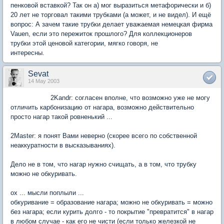
пенковой вставкой? Так он а) мог выразиться метафорически и б)
20 лет не торговал такими трубками (а может, и не видел). И ещё
вопрос: А зачем такие трубки делает уважаемая немецкая фирма
Vauen, если это пережиток прошлого? Для коллекционеров
трубки этой ценовой категории, мягко говоря, не
интересны.
Sevat
14 May 2003
2Kandr: согласен вполне, что возможно уже не могу
отличить карбонизацию от нагара, возможно действительно
просто нагар такой ровненький ...
2Master: я понят Вами неверно (скорее всего по собственной
неаккуратности в высказываниях).
Дело не в том, что нагар нужно счищать, а в том, что трубку
можно не обкуривать.
ох ... мысли поплыли ...
обкуривание = образование нагара; можно не обкуривать = можно
без нагара; если курить долго - то покрытие "превратится" в нагар
в любом случае - как его не чисти (если только железкой не