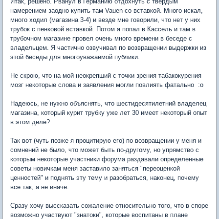
Итак, решено. Рванул в Германию отдохнуть с твердым
намерением заодно купить там Vauen со вставкой. Много искал,
много ходил (магазина 3-4) и везде мне говорили, что нет у них
трубок с пенковой вставкой. Потом я попал в Кассель и там в
трубочном магазине провел очень много времени в беседе с
владельцем. Я частично озвучивал по возвращении выдержки из
этой беседы для многоуважаемой публики.
Не скрою, что на мой неокрепший с точки зрения табакокурения
мозг некоторые слова и заявления могли повлиять фатально :o
Надеюсь, не нужно объяснять, что шестидесятилетний владелец
магазина, который курит трубку уже лет 30 имеет некоторый опыт
в этом деле?
Так вот (чуть позже я процитирую его) по возвращении у меня и
сомнений не было, что может быть по-другому, но упрямство с
которым некоторые участники форума раздавали определенные
советы новичкам меня заставило заняться "переоценкой
ценностей" и поднять эту тему и разобраться, наконец, почему
все так, а не иначе.
Сразу хочу выссказать сожаление относительно того, что в споре
возможно участвуют "знатоки", которые воспитаны в плане