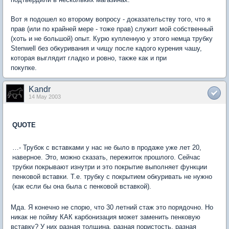
Вот я подошел ко второму вопросу - доказательству того, что я
прав (или по крайней мере - тоже прав) служит мой собственный
(хоть и не большой) опыт. Курю купленную у этого немца трубку
Stenwell без обкуривания и чищу после кадого курения чашу,
которая выглядит гладко и ровно, также как и при
покупке.
Kandr
14 May 2003
QUOTE
…- Трубок с вставками у нас не было в продаже уже лет 20,
наверное. Это, можно сказать, пережиток прошлого. Сейчас
трубки покрывают изнутри и это покрытие выполняет функции
пенковой вставки. Т.е. трубку с покрытием обкуривать не нужно
(как если бы она была с пенковой вставкой).
Мда. Я конечно не спорю, что 30 летний стаж это порядочно. Но
никак не пойму КАК карбонизация может заменить пенковую
вставку? У них разная толщина, разная пористость, разная