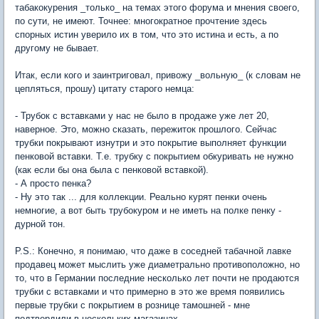
табакокурения _только_ на темах этого форума и мнения своего,
по сути, не имеют. Точнее: многократное прочтение здесь
спорных истин уверило их в том, что это истина и есть, а по
другому не бывает.
Итак, если кого и заинтриговал, привожу _вольную_ (к словам не
цепляться, прошу) цитату старого немца:
- Трубок с вставками у нас не было в продаже уже лет 20,
наверное. Это, можно сказать, пережиток прошлого. Сейчас
трубки покрывают изнутри и это покрытие выполняет функции
пенковой вставки. Т.е. трубку с покрытием обкуривать не нужно
(как если бы она была с пенковой вставкой).
- А просто пенка?
- Ну это так ... для коллекции. Реально курят пенки очень
немногие, а вот быть трубокуром и не иметь на полке пенку -
дурной тон.
P.S.: Конечно, я понимаю, что даже в соседней табачной лавке
продавец может мыслить уже диаметрально противоположно, но
то, что в Германии последние несколько лет почти не продаются
трубки с вставками и что примерно в это же время появились
первые трубки с покрытием в рознице тамошней - мне
подтвердили в нескольких магазинах.