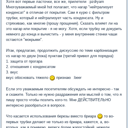
Хотя вот первые ласточки, все же, прилетели :pzdryam
Многоуважаемый мной hot полагает, что нагар "нейтрализует
конденсат" в отличае от покрытия. Сам я курю с фильтром
трубки, который и нейтрализует часть конденсата. Ну и
стряхиваю, как многие (прошу прощения). Сказать влияет ли на
это нагар или покрытие - я не могу. Хотя, если трубку не докурить
немного до конца и вычистить - у меня внутренние стенки чаши
остаются "мокрыми".
Итак, предлагаю, продолжить дискуссию по теме карбонизация
vs нагар по двум (пока) пунктам (третий привел для порядка):
1. защита от прогара
2. отношения с конденсатом
3. вкус
вкус обосновать тяжело
признаю :beer
Если это уважаемым посетителям обсуждать не интересно - так
и скажите. Только не нужно раздражения или мыслей о том, что я
пишу просто чтобы позлить кого-то. Мне ДЕЙСТВИТЕЛЬНО
интересно разобраться в вопросе.
Что касается использования березы вместо бриара
то во-
первых трубки делают не только из бриара, кажется, а, во-
вторых, как я понимаю, вереск более жаростойкий, нежели