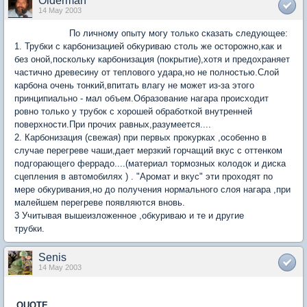
Olderman
14 May 2003
По личному опыту могу только сказать следующее:
1. Трубки с карбонизацией обкуриваю столь же осторожно,как и
без оной,поскольку карбонизация (покрытие),хотя и предохраняет
частично древесину от теплового удара,но не полностью.Слой
карбона очень тонкий,впитать влагу не может из-за этого
принципиально - мал объем.Образование нагара происходит
ровно только у трубок с хорошей обработкой внутренней
поверхности.При прочих равных,разумеется....
2. Карбонизация (свежая) при первых прокурках ,особенно в
случае перегреве чаши,дает мерзкий горчащий вкус с оттенком
подгорающего феррадо....(материал тормозных колодок и диска
сцепления в автомобилях ) . "Аромат и вкус" эти проходят по
мере обкуривания,но до получения нормального слоя нагара ,при
малейшем перегреве появляются вновь.
3 Учитывая вышеизложенное ,обкуриваю и те и другие
трубки.
Senis
14 May 2003
QUOTE