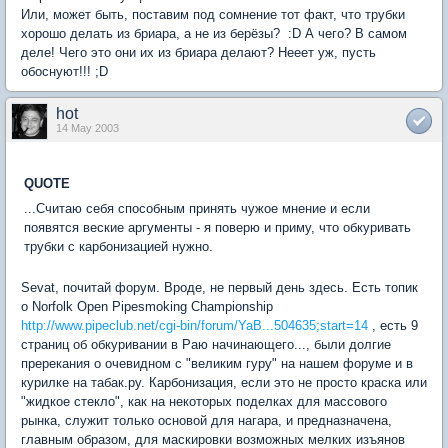
Или, может быть, поставим под сомнение тот факт, что трубки
хорошо делать из бриара, а не из берёзы? :D А чего? В самом
деле! Чего это они их из бриара делают? Нееет уж, пусть
обоснуют!!! ;D
hot
14 May 2003
QUOTE
...Считаю себя способным принять чужое мнение и если
появятся веские аргументы - я поверю и приму, что обкуривать
трубки с карбонизацией нужно.
Sevat, почитай форум. Вроде, не первый день здесь. Есть топик
о Norfolk Open Pipesmoking Championship
http://www.pipeclub.net/cgi-bin/forum/YaB...504635;start=14
, есть 9
страниц об обкуривании в Раю начинающего..., были долгие
пререкания о очевидном с "великим гуру" на нашем форуме и в
курилке на табак.ру. Карбонизация, если это не просто краска или
"жидкое стекло", как на некоторых поделках для массового
рынка, служит только основой для нагара, и предназначена,
главным образом, для маскировки возможных мелких изъянов