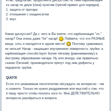
Итак, предлагаю, продолжить дискуссию по теме карбонизация
vs нагар по двум (пока) пунктам (третий привел для порядка):
1. защита от прогара
2. отношения с конденсатом
3. вкус
Какая дискуссия? Да с чего ж Вы взяли, что карбонизация "vs."
нагар? Она очень даже "for" нагар!
Поймите, что это РАЗНЫЕ
вещи, хоть и находятся в одном месте!
Поэтому сравнивать
их нельзя! Нагар - защищает внутреннюю поверхность трубки, а
карбонизация способствует более лёгкому (равномерному) и
быстрому образованию нагара. Ну или иногда, как правильно
сказал Евгений, производители прячут под ним дефекты у
недорогих трубок.
QUOTE
Если это уважаемым посетителям обсуждать не интересно - так
и скажите. Только не нужно раздражения или мыслей о том, что
я пишу просто чтобы позлить кого-то. Мне ДЕЙСТВИТЕЛЬНО
интересно разобраться в вопросе.