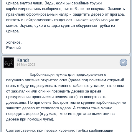
бриара внутри чаши. Ведь, если бы серийные трубки
карбонизировались выборочно, никто бы их не покупал. Заменить
правильно сформированный нагар - защитить дерево от прогара,
впитать и нейтрализовать конденсат никакая карбонизация не
может. Вкусно, сухо и сладко курятся обкуренные трубки из
бриара.
Успехов,
Евгений.
Kandr
14 May 2003
Карбонизация нужна для предохранения от
пагубного влияния открытого огня (далее под понятием открытый
огонь я буду подразумевать именно табачные угольки, т.к. огнем
от зажигалки или спички повредить дерево за время
прикуривания практически невозможно) на поверхность
древесины. Но при очень быстром темпе курения карбонизация не
защитит дерево от теплового удара. А теплом тоже можно
повредить дерево (я думаю, многие в детстве выжигали на
дереве при помощи лупы).
Соответственно, при первых курениях трубки карбонизация