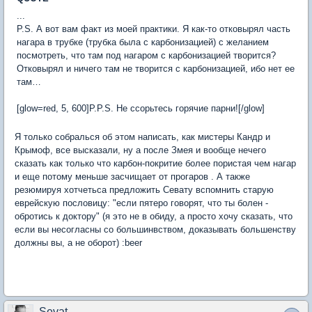
...
P.S. А вот вам факт из моей практики. Я как-то отковырял часть
нагара в трубке (трубка была с карбонизацией) с желанием
посмотреть, что там под нагаром с карбонизацией творится?
Отковырял и ничего там не творится с карбонизацией, ибо нет ее
там…
[glow=red, 5, 600]P.P.S. Не ссорьтесь горячие парни![/glow]
Я только собралься об этом написать, как мистеры Кандр и
Крымоф, все высказали, ну а после Змея и вообще нечего
сказать как только что карбон-покритие более пористая чем нагар
и еще потому меньше засчищает от прогаров . А также
резюмируя хотчетьса предложить Севату вспомнить старую
еврейскую пословицу: "если пятеро говорят, что ты болен -
обротись к доктору" (я это не в обиду, а просто хочу сказать, что
если вы несогласны со большинвством, доказывать большенству
должны вы, а не оборот) :beer
Sevat