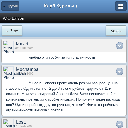
Клуб Курильщиков Трубки
← Трубки
W.O.Larsen
« Prev
Next »
korvet
04 Feb 2003
люблю эти трубки за их пластичность
Mochamba
12 Feb 2003
У нас в Новосибирске очень резкий разброс цен на
Ларсены. Одни стоят от 2 до 3 тысяч рублев, другие от 11 и
больше. Мой безфльтровый Ларсен Дабл Блэк обошелся в 2 с
копейками, претензий к трубке никаких. Но почему такая разница
цен? Одни серийные, другие ручные, что ли? Или это проблема
ограниченности выбора? :neznau
Lostt
13 Feb 2003