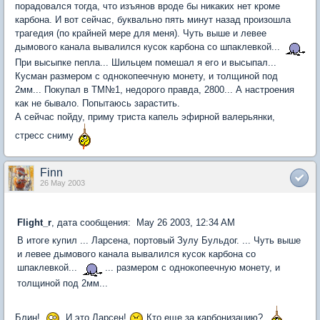
порадовался тогда, что изъянов вроде бы никаких нет кроме
карбона. И вот сейчас, буквально пять минут назад произошла
трагедия (по крайней мере для меня). Чуть выше и левее
дымового канала вывалился кусок карбона со шпаклевкой...
При высыпке пепла... Шильцем помешал я его и высыпал...
Кусман размером с однокопеечную монету, и толщиной под
2мм... Покупал в ТМ№1, недорого правда, 2800... А настроения
как не бывало. Попытаюсь зарастить.
А сейчас пойду, приму триста капель эфирной валерьянки,
стресс сниму
Finn
26 May 2003
Flight_r
, дата сообщения: May 26 2003, 12:34 AM
В итоге купил ... Ларсена, портовый Зулу Бульдог. ... Чуть выше
и левее дымового канала вывалился кусок карбона со
шпаклевкой...
... размером с однокопеечную монету, и
толщиной под 2мм...
Блин!
И это Ларсен!
Кто еще за карбонизацию?