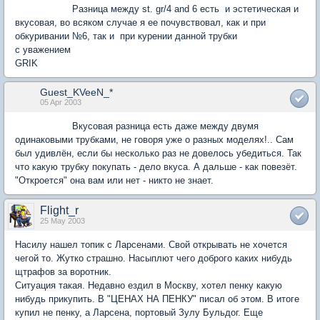
Разница между st. gr/4 and 6 есть и эстетическая и
вкусовая, во всяком случае я ее почувствовал, как и при
обкуривании №6, так и при курении данной трубки
с уважением
GRIK
Guest_KVeeN_*
05 Apr 2003
Вкусовая разница есть даже между двумя
одинаковыми трубками, не говоря уже о разных моделях!.. Сам
был удивлён, если бы несколько раз не довелось убедиться. Так
что какую трубку покупать - дело вкуса. А дальше - как повезёт.
"Откроется" она вам или нет - никто не знает.
Flight_r
25 May 2003
Насилу нашел топик с Ларсенами. Свой открывать не хочется
чегой то. Жутко страшно. Насыплют чего доброго каких нибудь
щтрафов за воротник.
Ситуация такая. Недавно ездил в Москву, хотел пенку какую
нибудь прикупить. В "ЦЕНАХ НА ПЕНКУ" писал об этом. В итоге
купил не пенку, а Ларсена, портовый Зулу Бульдог. Еще