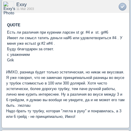
Exxy
11 Mar 2003
QUOTE
Есть ли различия при курении ларсен st gr. #4 и st. gr#6
Имеет ли смысл татить деньги на#6 или удовлетвориться #4 . У
меня уже естьst gr.#2 и#4 .
Буду благодарен за ответ.
с уважением
Grik
ИМХО, разница будет только эстетическая, но никак не вкусовая.
Я уже говорил, что не замечаю принципиальной разницы во вкусе
у трубок стоимостью в 100 или 300 долярей. Хотя чисто
эстетически, более дорогую трубку, тем паче ручной работы,
лично мне курить интереснее. Ну а различия во вкусе между 3 и
6 грейдом, я думаю вы вообще не увидите, да и не может его там
быть. :neznau
Надо брать ту трубку, которая "легла в руку" и понравилась, а 3
или 6 грейд - не принципиально, Имхо!