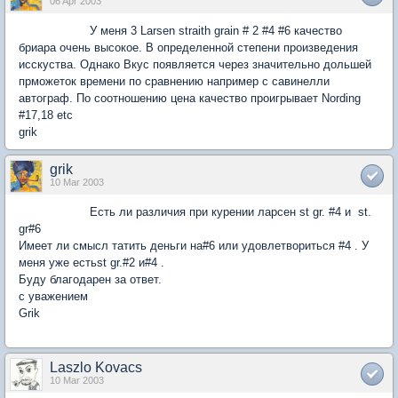
06 Apr 2003
У меня 3 Larsen straith grain # 2 #4 #6 качество
бриара очень высокое. В определенной степени произведения
исскуства. Однако Вкус появляется через значительно дольшей
прможеток времени по сравнению например с савинелли
автограф. По соотношению цена качество проигрывает Nording
#17,18 etc
grik
grik
10 Mar 2003
Есть ли различия при курении ларсен st gr. #4 и st.
gr#6
Имеет ли смысл татить деньги на#6 или удовлетвориться #4 . У
меня уже естьst gr.#2 и#4 .
Буду благодарен за ответ.
с уважением
Grik
Laszlo Kovacs
10 Mar 2003