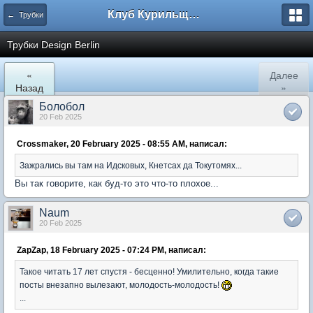
Клуб Курильщиков Трубки
← Трубки
Трубки Design Berlin
«
Далее
Назад
»
Болобол
20 Feb 2025
Crossmaker, 20 February 2025 - 08:55 AM, написал:
Зажрались вы там на Идсковых, Кнетсах да Токутомях...
Вы так говорите, как буд-то это что-то плохое...
Naum
20 Feb 2025
ZapZap, 18 February 2025 - 07:24 PM, написал:
Такое читать 17 лет спустя - бесценно! Умилительно, когда такие
посты внезапно вылезают, молодость-молодость!
...