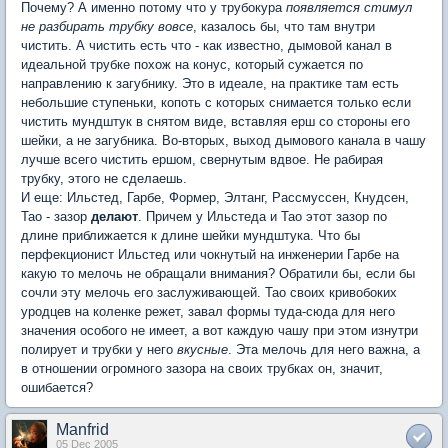
Почему? А именно потому что у трубокура
появляется стимул
не разбирать трубку вовсе
, казалось бы, что там внутри
чистить. А чистить есть что - как известно, дымовой канал в
идеальной трубке похож на конус, который сужается по
направлению к загубнику. Это в идеале, на практике там есть
небольшие ступеньки, копоть с которых снимается только если
чистить мундштук в снятом виде, вставляя ерш со стороны его
шейки, а не загубника. Во-вторых, выход дымового канала в чашу
лучше всего чистить ершом, свернутым вдвое. Не рабирая
трубку, этого не сделаешь.
И еще: Ильстед, Гарбе, Формер, Элтанг, Рассмуссен, Кнудсен,
Тао - зазор
делают
. Причем у Ильстеда и Тао этот зазор по
длине приближается к длине шейки мундштука. Что бы
перфекционист Ильстед или чокнутый на инженерии Гарбе на
какую то мелочь не обращали внимания? Обратили бы, если бы
сочли эту мелочь его заслуживающей. Тао своих кривобоких
уродцев на коленке режет, завал формы туда-сюда для него
значения особого не имеет, а вот каждую чашу при этом изнутри
полирует и трубки у него
вкусные
. Эта мелочь для него важна, а
в отношении огромного зазора на своих трубках он, значит,
ошибается?
Manfrid
05 Dec 2005