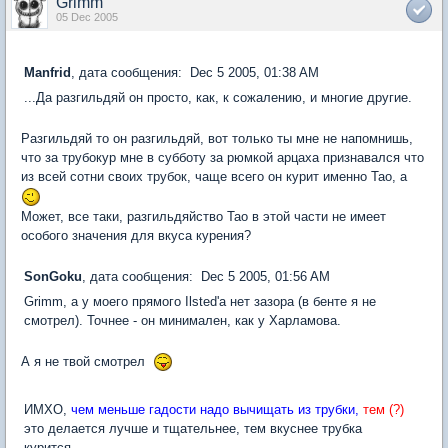
Grimm
05 Dec 2005
Manfrid
, дата сообщения: Dec 5 2005, 01:38 AM
...Да разгильдяй он просто, как, к сожалению, и многие другие.
Разгильдяй то он разгильдяй, вот только ты мне не напомнишь,
что за трубокур мне в субботу за рюмкой арцаха признавался что
из всей сотни своих трубок, чаще всего он курит именно Тао, а
Может, все таки, разгильдяйство Тао в этой части не имеет
особого значения для вкуса курения?
SonGoku
, дата сообщения: Dec 5 2005, 01:56 AM
Grimm, а у моего прямого Ilsted'а нет зазора (в бенте я не
смотрел). Точнее - он минимален, как у Харламова.
А я не твой смотрел
ИМХО,
чем меньше гадости надо вычищать из трубки,
тем (?)
это делается лучше и тщательнее, тем вкуснее трубка
курится...