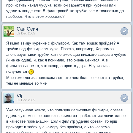
прочистить канал чубука, если он забьется при курении или
удалить конденсат. В фильтровой же трубке все с точностью до
наоборот. Что в этом хорошего?
Сан Сеич
02 Dec 2005
Я имел ввиду курение с фильтром. Как там ершик пройдет? А
трубки под фильтр сам курю. Просто, например, Харламов
анонсирует свои трубки как не имеющие никакого зазора в чубуке
(и не он один), и, как я понимаю, это очень ценится. А в
фильтровых не то, что зазор, а просто дыра. Неувязочка
получается
Мне тоже логика подсказывает, что чем больше копоти в трубке,
тем ее меньше во мне
VIj
02 Dec 2005
Уже озвучивал как-то, что пользую бальсовые фильтры, срезая
вдоль чуть меньше половины фильтра - работает исключительно
в качестве промакашки. Ежли фильтр удачно срезан, то ерш
проходит в табачную камеру без проблем, а что касаемо
излишней хлюпающей влаги, так она случается только в