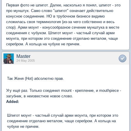
Первая фото не шпигот. Далее, насколько я понял, шпигот - это
про мунштук. Само слово "шпигот" означает действительно
конусное соединение. НО в трубочном бизнесе видимо
сложилась своя терминология (из-за чего собственно и весь
спор). Арми моунт - конусообразное сечение мунштука в месте
соединения с чубуком. Шпигот моунт - частный случай арми
моунта, при котором это соединение отделано металом, чаще
серебром. А кольца на чубуке не причем.
Master
24 May 2005
Так Женя (Hot) абсолютно прав.
Угу ещё раз. Только соединил mount - крепление, и mouthpiece -
загубник, в неизвестное новое слово.
Added:
Шпигот моунт - частный случай арми моунта, при котором это
соединение отделано металом, чаще серебром. А кольца на
чубуке не причем.