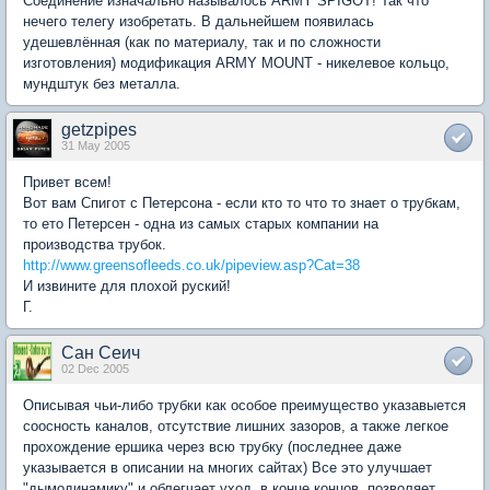
Соединение изначально называлось ARMY SPIGOT! Так что
нечего телегу изобретать. В дальнейшем появилась
удешевлённая (как по материалу, так и по сложности
изготовления) модификация ARMY MOUNT - никелевое кольцо,
мундштук без металла.
getzpipes
31 May 2005
Привет всем!
Вот вам Спигот с Петерсона - если кто то что то знает о трубкам,
то ето Петерсен - одна из самых старых компании на
производства трубок.
http://www.greensofleeds.co.uk/pipeview.asp?Cat=38
И извините для плохой руский!
Г.
Сан Сеич
02 Dec 2005
Описывая чьи-либо трубки как особое преимущество указавыется
соосность каналов, отсутствие лишних зазоров, а также легкое
прохождение ершика через всю трубку (последнее даже
указывается в описании на многих сайтах) Все это улучшает
"дымодинамику" и облегчает уход, в конце концов, позволяет