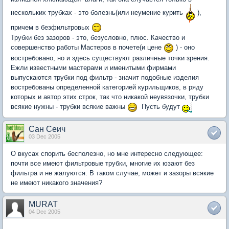
нескольких трубках - это болезнь(или неумение курить
),
причем в безфильтровых
Трубки без зазоров - это, безусловно, плюс. Качество и
совершенство работы Мастеров в почете(и цене
) - оно
востребовано, но и здесь существуют различные точки зрения.
Ежли известными мастерами и именитыми фирмами
выпускаются трубки под фильтр - значит подобные изделия
востребованы определенной категорией курильщиков, в ряду
которых и автор этих строк, так что никакой неувязочки, трубки
всякие нужны - трубки всякие важны
Пусть будут
Сан Сеич
03 Dec 2005
О вкусах спорить бесполезно, но мне интересно следующее:
почти все имеют фильтровые трубки, многие их юзают без
фильтра и не жалуются. В таком случае, может и зазоры всякие
не имеют никакого значения?
MURAT
04 Dec 2005