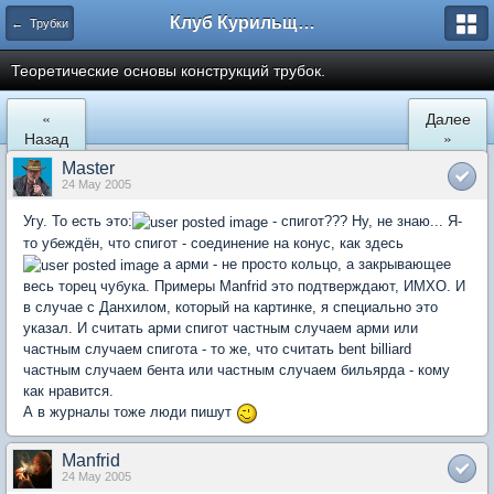
Клуб Курильщиков Трубки
← Трубки
Теоретические основы конструкций трубок.
«
Далее
Назад
»
Master
24 May 2005
Угу. То есть это:
- спигот??? Ну, не знаю... Я-
то убеждён, что спигот - соединение на конус, как здесь
а арми - не просто кольцо, а закрывающее
весь торец чубука. Примеры Manfrid это подтверждают, ИМХО. И
в случае с Данхилом, который на картинке, я специально это
указал. И считать арми спигот частным случаем арми или
частным случаем спигота - то же, что считать bent billiard
частным случаем бента или частным случаем бильярда - кому
как нравится.
А в журналы тоже люди пишут
Manfrid
24 May 2005