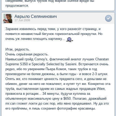
сведениям, выпуск трубок под маркой Sunrise вроде бы
продолжается.
Аврыло Селянинович
17 Jun 2008
Заранее извиняюсь перед теми, у кого разнесёт страницу, и
появится ненавистный бегунок горизонтальной прокрутки. Но
очень уж лениво плющить картинку...
Итак, редкость.
Очень серьёзная редкость.
Наивысший грэйд Comoy's, фактический аналог лучших Charatan
Supreme S350 и Specially Selected by Sasieni. Встречается очень
редко, ибо по уверениям Пьера Комоя, таких трубок в год
производили не более дюжины, а были годы - и вовсе 2-3 штуки.
Опять же, кто понимает ценность предмета сего, и деньгами не
обижен, денег на него не пожалеют, и купят тут же. Конкретно эта
труба, выставленная одним из самых жадных продавцов Ибея,
провисела в ротации... 34 минуты, будучи куплена за
объявленную максимальную цену в $650. Полагаю, дражайший
mr.can гложет локти до сих пор, ибо явно продешевил. Ну да это
его проблемы, я лишь сохранил фотографию красавицы.