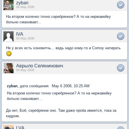
zyban
06 May 2008
На втором колечко точно серебрянное? А то на нержавейку
больно смахивает...
IVA
06 May 2008
Не у всех есть хоновитчь... ведь надо кому-то и Comoy натирать
Аврыло Селянинович
06 May 2008
zyban
, дата сообщения: May 6 2008, 10:25 AM
На втором колечко точно серебрянное? А то на нержавейку
больно смахивает...
Да нет, Боб, серебряное оно. Там даже проба имеется, тока за
кадром.
LVA