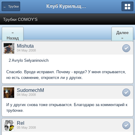
Клуб Курильщиков Трубки
← Трубки
Трубки COMOY'S
«
Далее
Назад
»
Mishuta
04 May 2008
2 Avrylo Selyaninovich
Спасибо. Вроде исправил. Почему - вроде? У меня открывается,
но есть сомнение, откроется ли у других.
SudomechM
04 May 2008
И у других снова тоже открывактся. Благодарю за комментарий к
трубочке.
Rel
05 May 2008