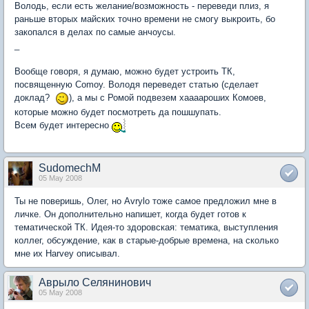
Володь, если есть желание/возможность - переведи плиз, я
раньше вторых майских точно времени не смогу выкроить, бо
закопался в делах по самые анчоусы.
_
Вообще говоря, я думаю, можно будет устроить ТК,
посвященную Comoy. Володя переведет статью (сделает
доклад?
), а мы с Ромой подвезем хаааароших Комоев,
которые можно будет посмотреть да пошшупать.
Всем будет интересно
SudomechM
05 May 2008
Ты не поверишь, Олег, но Avrylo тоже самое предложил мне в
личке. Он дополнительно напишет, когда будет готов к
тематической ТК. Идея-то здоровская: тематика, выступления
коллег, обсуждение, как в старые-добрые времена, на сколько
мне их Harvey описывал.
Аврыло Селянинович
05 May 2008