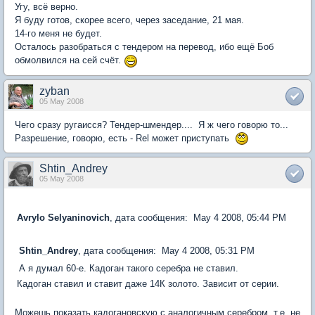
Угу, всё верно.
Я буду готов, скорее всего, через заседание, 21 мая.
14-го меня не будет.
Осталось разобраться с тендером на перевод, ибо ещё Боб
обмолвился на сей счёт.
zyban
05 May 2008
Чего сразу ругаисся? Тендер-шмендер.... Я ж чего говорю то...
Разрешение, говорю, есть - Rel может приступать
Shtin_Andrey
05 May 2008
Avrylo Selyaninovich
, дата сообщения: May 4 2008, 05:44 PM
Shtin_Andrey
, дата сообщения: May 4 2008, 05:31 PM
А я думал 60-е. Кадоган такого серебра не ставил.
Кадоган ставил и ставит даже 14К золото. Зависит от серии.
Можешь показать кадогановскую с аналогичным серебром, т.е. не