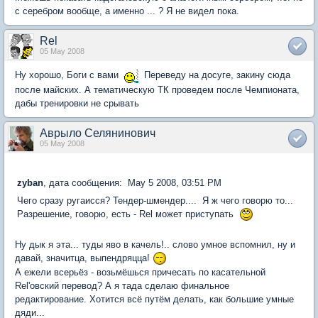
с серебром вообще, а именно ... ? Я не видел пока.
Rel
05 May 2008
Ну хорошо, Боги с вами
Переведу на досуге, закину сюда
после майских. А тематическую ТК проведем после Чемпионата,
дабы тренировки не срывать
Аврыло Селянинович
05 May 2008
zyban
, дата сообщения: May 5 2008, 03:51 PM
Чего сразу ругаисся? Тендер-шмендер.... Я ж чего говорю то...
Разрешение, говорю, есть - Rel может приступать
Ну дык я эта... туды яво в качель!.. слово умное вспомнил, ну и
давай, значитца, выпендряцца!
А ежели всерьёз - возьмёшься причесать по касательной
Rel'овский перевод? А я тада сделаю финальное
редактирование. Хотится всё путём делать, как большие умные
дяди...