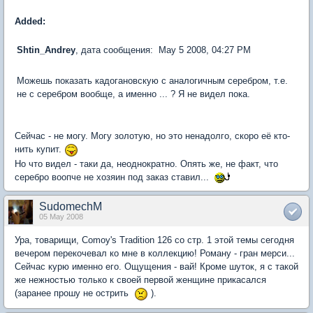
Added:
Shtin_Andrey
, дата сообщения: May 5 2008, 04:27 PM
Можешь показать кадогановскую с аналогичным серебром, т.е.
не с серебром вообще, а именно ... ? Я не видел пока.
Сейчас - не могу. Могу золотую, но это ненадолго, скоро её кто-
нить купит.
Но что видел - таки да, неоднократно. Опять же, не факт, что
серебро воопче не хозяин под заказ ставил...
SudomechM
05 May 2008
Ура, товарищи, Comoy's Tradition 126 со стр. 1 этой темы сегодня
вечером перекочевал ко мне в коллекцию! Роману - гран мерси...
Сейчас курю именно его. Ощущения - вай! Кроме шуток, я с такой
же нежностью только к своей первой женщине прикасался
(заранее прошу не острить
).