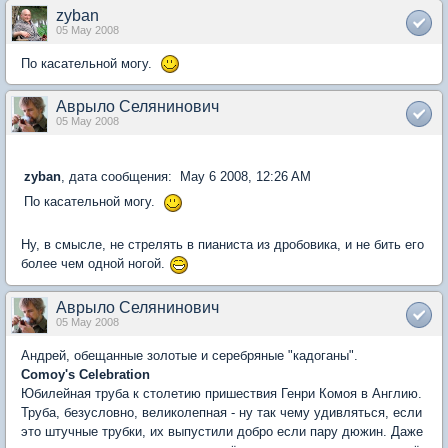
zyban
05 May 2008
По касательной могу.
Аврыло Селянинович
05 May 2008
zyban
, дата сообщения: May 6 2008, 12:26 AM
По касательной могу.
Ну, в смысле, не стрелять в пианиста из дробовика, и не бить его
более чем одной ногой.
Аврыло Селянинович
05 May 2008
Андрей, обещанные золотые и серебряные "кадоганы".
Comoy's Celebration
Юбилейная труба к столетию пришествия Генри Комоя в Англию.
Труба, безусловно, великолепная - ну так чему удивляться, если
это штучные трубки, их выпустили добро если пару дюжин. Даже