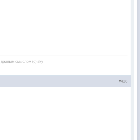
здравым смыслом (с) sky
#426