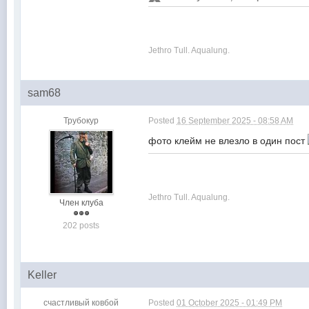
Jethro Tull. Aqualung.
sam68
Трубокур
Posted
16 September 2025 - 08:58 AM
фото клейм не влезло в один пост
Jethro Tull. Aqualung.
Член клуба
202 posts
Keller
счастливый ковбой
Posted
01 October 2025 - 01:49 PM