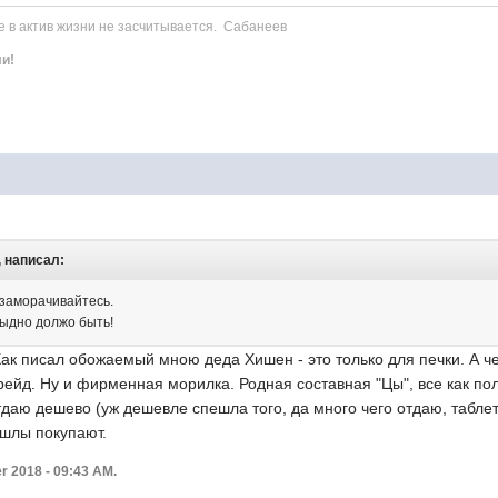
е в актив жизни не засчитывается. Сабанеев
ли!
, написал:
 заморачивайтесь.
тыдно должо быть!
ак писал обожаемый мною деда Хишен - это только для печки. А чег
рейд. Ну и фирменная морилка. Родная составная "Цы", все как по
тдаю дешево (уж дешевле спешла того, да много чего отдаю, таблет
шлы покупают.
r 2018 - 09:43 AM.