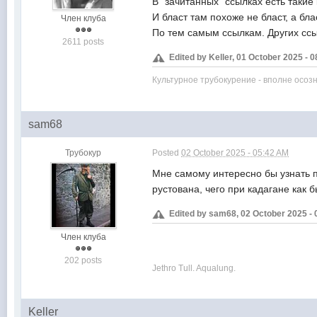
В "зачитанных" ссылках есть такие 
И бласт там похоже не бласт, а бл
Член клуба
По тем самым ссылкам. Других ссы
2611 posts
Edited by Keller, 01 October 2025 - 
Культурное трубокурение - вполне осоз
sam68
Трубокур
Posted
02 October 2025 - 05:42 AM
Мне самому интересно бы узнать п
рустована, чего при кадагане как 
Edited by sam68, 02 October 2025 - 
Член клуба
202 posts
Jethro Tull. Aqualung.
Keller