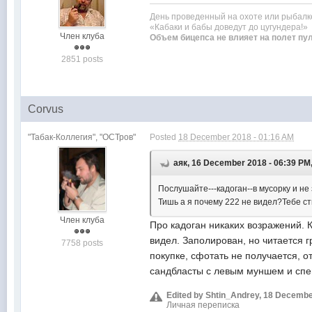
День проведенный на охоте или рыбалк
«Кабаки и бабы доведут до цугундера!»
Член клуба
Объем бицепса не влияет на полет пу
2851 posts
Corvus
"Табак-Коллегия", "ОСТров"
Posted
18 December 2018 - 01:16 AM
аяк, 16 December 2018 - 06:39 PM
Послушайте---кадоган--в мусорку и не
Тишь а я почему 222 не видел?Тебе с
Член клуба
Про кадоган никаких возражений. К
видел. Заполирован, но читается г
7758 posts
покупке, сфотать не получается, о
сандбласты с левым муншем и спе
Edited by Shtin_Andrey, 18 Decembe
Личная переписка