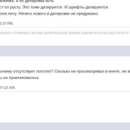
клейма, и их датировка есть.
аст по русту. Это тоже датируется. И шрифты датируются.
лок нету. Ничего нового в датировке не придумано.
08:37 PM.
нанная и очевидно, весьма добровольная форма издевательства над собой и 
очему отсутствует логотип? Сколько ни просматривал в инете, не в
бы не практиковалось
07:22 AM.