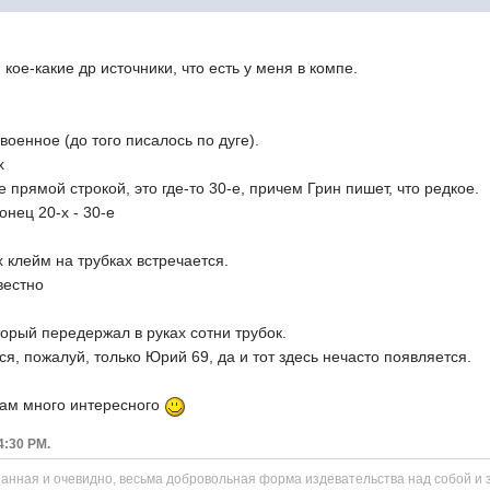
кое-какие др источники, что есть у меня в компе.
оенное (до того писалось по дуге).
х
прямой строкой, это где-то 30-е, причем Грин пишет, что редкое.
конец 20-х - 30-е
клейм на трубках встречается.
вестно
торый передержал в руках сотни трубок.
я, пожалуй, только Юрий 69, да и тот здесь нечасто появляется.
 Там много интересного
04:30 PM.
нанная и очевидно, весьма добровольная форма издевательства над собой и 