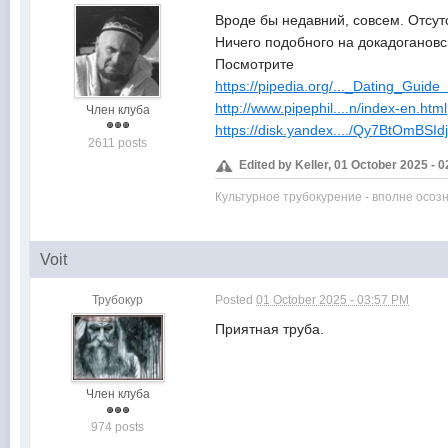
Вроде бы недавний, совсем. Отсут
Ничего подобного на докадогановск
Посмотрите
https://pipedia.org/..._Dating_Guid
http://www.pipephil....n/index-en.html
Член клуба
https://disk.yandex..../Qy7BtOmBSId
2611 posts
Edited by Keller, 01 October 2025 - 
Культурное трубокурение - вполне осоз
Voit
Трубокур
Posted
01 October 2025 - 03:57 PM
Приятная труба.
Член клуба
974 posts