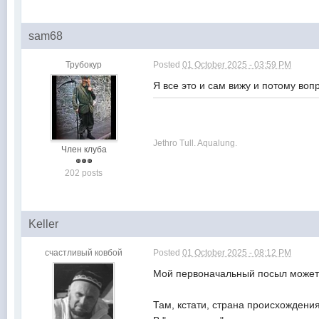
sam68
Трубокур
Posted
01 October 2025 - 03:59 PM
Я все это и сам вижу и потому воп
Jethro Tull. Aqualung.
Член клуба
202 posts
Keller
счастливый ковбой
Posted
01 October 2025 - 08:12 PM
Мой первоначальный посыл может
Там, кстати, страна происхождения