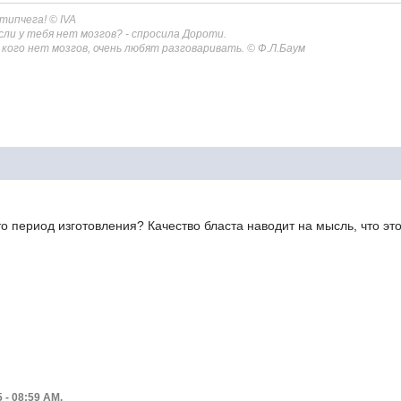
 типчега!
© IVA
сли у тебя нет мозгов? - спросила Дороти.
 у кого нет мозгов, очень любят разговаривать. © Ф.Л.Баум
то период изготовления? Качество бласта наводит на мысль, что эт
 - 08:59 AM.