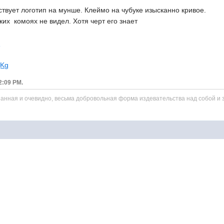
ствует логотип на мунше. Клеймо на чубуке изысканно кривое.
их комоях не видел. Хотя черт его знает
e
jKg
02:09 PM.
нанная и очевидно, весьма добровольная форма издевательства над собой и 