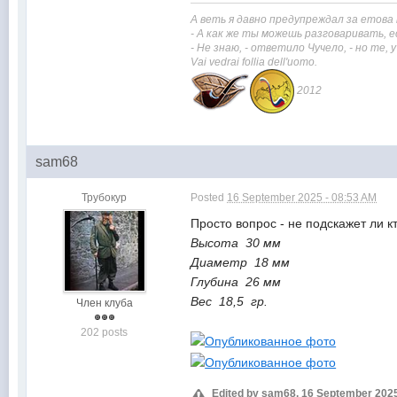
А веть я давно предупреждал за етова
- А как же ты можешь разговаривать, е
- Не знаю, - ответило Чучело, - но те,
Vai vedrai
follia dell'uomo.
2012
sam68
Трубокур
Posted
16 September 2025 - 08:53 AM
Просто вопрос - не подскажет ли к
Высота 30 мм
Диаметр 18 мм
Глубина 26 мм
Вес 18,5 гр.
Член клуба
202 posts
Edited by sam68, 16 September 2025