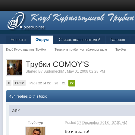
Новости
Форум
Список пользователей
Галерея
Клуб Курильщиков Трубки
→
Теория в трубочно/табачном деле
→
Трубки
Трубки COMOY'S
Started By
SudomechM
,
May 01 2008 02:28 PM
«
PREV
Page 22 of 22
20
21
22
434 replies to this topic
аяк
Трубокур
Posted
17 December 2018 - 07:01 AM
Во и я за то!