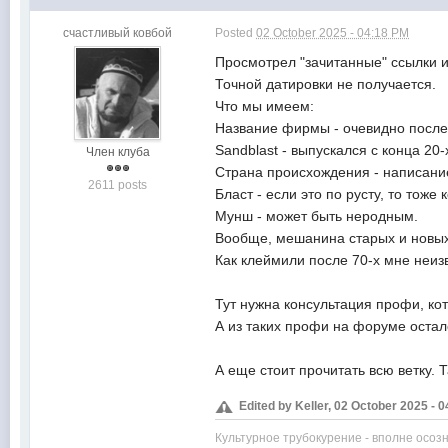
счастливый ковбой
Posted
02 October 2025 - 04:18 PM
Просмотрел "зачитанные" ссылки и 
Точной датировки не получается.
Что мы имеем:
Название фирмы - очевидно послев
Sandblast - выпускался с конца 20-
Член клуба
Страна происхождения - написание 
2611 posts
Бласт - если это по русту, то тоже 
Мунш - может быть неродным.
Вообще, мешанина старых и новых 
Как клеймили после 70-х мне неиз
Тут нужна консультация профи, ко
А из таких профи на форуме осталс
А еще стоит прочитать всю ветку.
Edited by Keller, 02 October 2025 - 
Культурное трубокурение - вполне осоз