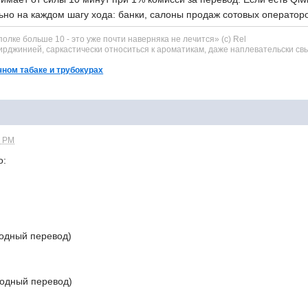
ально на каждом шагу хода: банки, салоны продаж сотовых операторо
 полке больше 10 - это уже почти наверняка не лечится» (с) Rel
рджинией, саркастически относиться к ароматикам, даже наплевательски свы
чном табаке и трубокурах
0 PM
о:
родный перевод)
одный перевод)