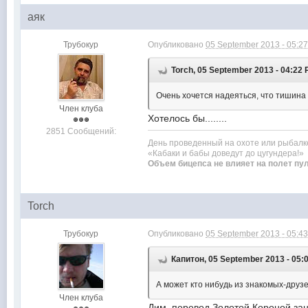
аяк
Трубокур
Опубликовано
05 September 2013 - 05:2
Torch, 05 September 2013 - 04:22
Очень хочется надеяться, что тишина в
Член клуба
Хотелось бы........
2851 Сообщений:
День проведенный на охоте или рыбалк
«Кабаки и бабы доведут до цугундера!»
Объем бицепса не влияет на полет пу
Torch
Трубокур
Опубликовано
05 September 2013 - 05:4
Капитон, 05 September 2013 - 05:
А может кто нибудь из знакомых-дру
Член клуба
Дим, перевод Золотой Короной зани