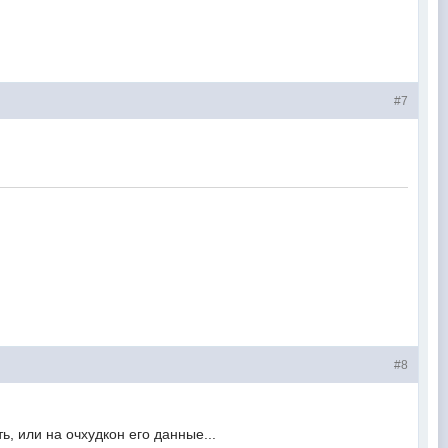
#7
#8
ь, или на очхудкон его данные...