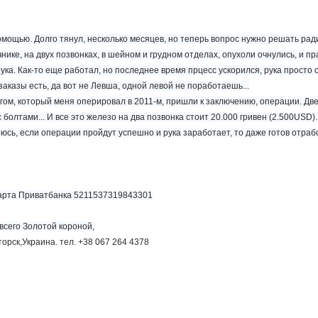
омощью. Долго тянул, несколько месяцев, но теперь вопрос нужно решать рад
нике, на двух позвонках, в шейном и грудном отделах, опухоли очнулись, и пр
ука. Как-то еще работал, но последнее время прцесс ускорился, рука прост
 заказы есть, да вот не Левша, одной левой не поработаешь...
гом, который меня оперировал в 2011-м, пришли к заключению, операции. Две
олтами... И все это железо на два позвонка стоит 20.000 гривен (2.500USD).
юсь, если операции пройдут успешно и рука заработает, то даже готов отраб
карта Приватбанка 5211537319843301
всего Золотой короной,
рск,Украина. тел. +38 067 264 4378