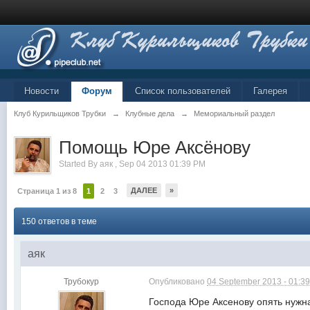
Новости
Форум
Список пользователей
Галерея
Клуб Курильщиков Трубки
→
Клубные дела
→
Мемориальный раздел
Помощь Юре Аксёнову
Started By
аяк
,
Sep 04 2013 01:39 PM
ДАЛЕЕ
»
Страница 1 из 8
1
2
3
150 ответов в теме
аяк
Трубокур
Опубликовано
04 September 2013 - 01:3
Господа Юре Аксенову опять нужн