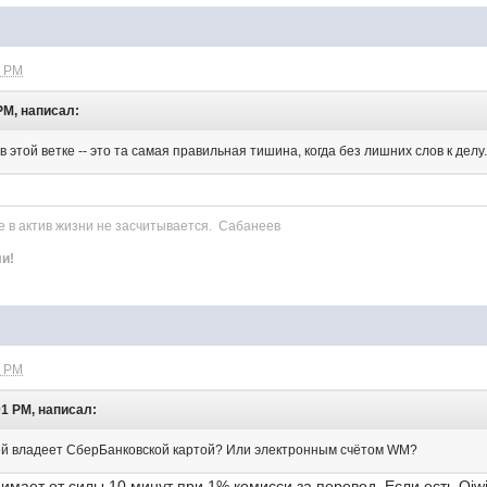
7 PM
 PM, написал:
 этой ветке -- это та самая правильная тишина, когда без лишних слов к делу
е в актив жизни не засчитывается. Сабанеев
ли!
3 PM
01 PM, написал:
зей владеет СберБанковской картой? Или электронным счётом WM?
мает от силы 10 минут при 1% комисси за перевод. Если есть Qiwi