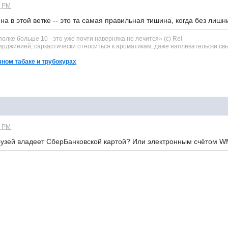
2 PM
на в этой ветке -- это та самая правильная тишина, когда без лишни
 полке больше 10 - это уже почти наверняка не лечится» (с) Rel
рджинией, саркастически относиться к ароматикам, даже наплевательски свы
чном табаке и трубокурах
1 PM
друзей владеет СберБанковской картой? Или электронным счётом 