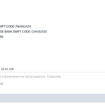
SWIFT CODE: PBANUA2X
SE BANK SWIFT CODE: CHASUS33
80
- 10:51 AM
е в актив жизни не засчитывается. Сабанеев
ли!