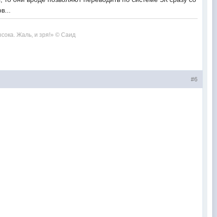
в...
сока. Жаль, и зря!» © Саид
#6