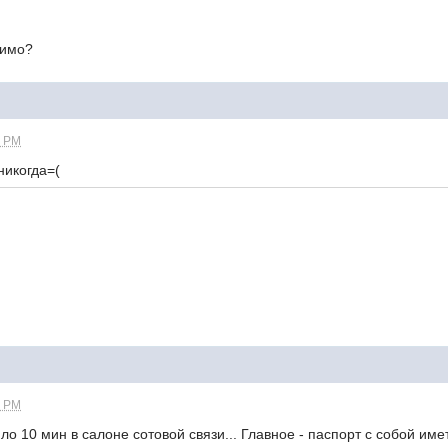
нимо?
8 PM
никогда=(
2 PM
о 10 мин в салоне сотовой связи... Главное - паспорт с собой имет