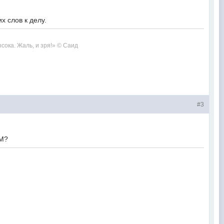
х слов к делу.
сока. Жаль, и зря!» © Саид
#3
WM?