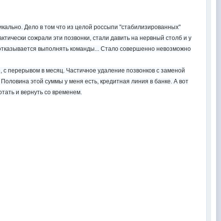
икально. Дело в том что из целой россыпи "стабилизированных"
актически сожрали эти позвонки, стали давить на нервный столб и у
о отказывается выполнять команды... Стало совершенно невозможно
, с перерывом в месяц. Частичное удаление позвонков с заменой
 Половина этой суммы у меня есть, кредитная линия в банке. А вот
отать и вернуть со временем.