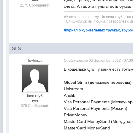
2175 Сообщений:
счета. А так эти пункты есть букв
«У всех - по разному. Но если трубок на
«Слишком уж мы любим, повзрослев с Ви
Журнал о курительных трубках, трубо
SLS
Трубокур
Опубликовано
05 September 2013 - 07:0
В кошельке Qiwi у меня есть тольк
Global Strim (денежные переводы)
Unistream
Anelik
Член клуба
Visa Personal Payments (Междуна
676 Сообщений:
Visa Personal Payments (Россия)
PrivatMoney
MasterCard MoneySend (Междунар
MasterCard MoneySend