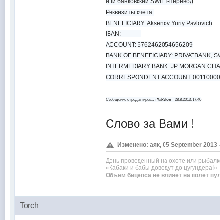
или банковский SWIFT-перевод
Реквизиты счета:
BENEFICIARY: Aksenov Yuriy Pavlovich
IBAN:______
ACCOUNT: 6762462054656209
BANK OF BENEFICIARY: PRIVATBANK, 
INTERMEDIARY BANK: JP MORGAN CHA
CORRESPONDENT ACCOUNT: 00110000
Сообщение отредактировал
YakSlon
- 28.8.2013, 17:40
Слово за Вами !
Изменено: аяк, 05 September 2013 
День проведенный на охоте или рыбалк
«Кабаки и бабы доведут до цугундера!»
Объем бицепса не влияет на полет пу
Torch