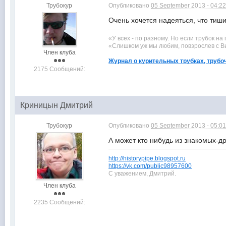
Трубокур
Опубликовано
05 September 2013 - 04:2
Очень хочется надеяться, что тиши
«У всех - по разному. Но если трубок на
«Слишком уж мы любим, повзрослев с Ви
Член клуба
Журнал о курительных трубках, трубо
2175 Сообщений:
Криницын Дмитрий
Трубокур
Опубликовано
05 September 2013 - 05:0
А может кто нибудь из знакомых-
http://historypipe.blogspot.ru
https://vk.com/public98957600
С уважением, Дмитрий.
Член клуба
2235 Сообщений: