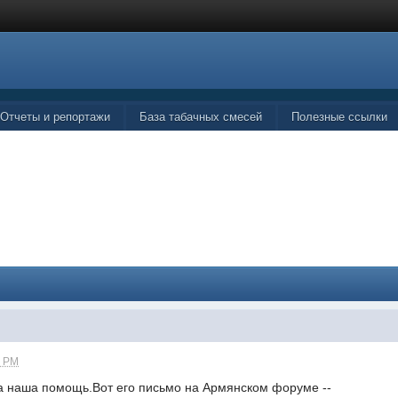
Отчеты и репортажи
База табачных смесей
Полезные ссылки
9 PM
а наша помощь.Вот его письмо на Армянском форуме --