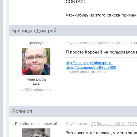
CONTACT
Что-нибудь из этого списка приме
Криницын Дмитрий
Трубокур
Опубликовано
05 September 2013 - 08:0
Я просто Короной не пользовался 
http://historypipe.blogspot.ru
https://vk.com/public98957600
С уважением, Дмитрий.
Член клуба
2235 Сообщений:
Болобол
Болобол неисправимый
Опубликовано
05 September 2013 - 08:2
Это совсем не сложно, у меня занял