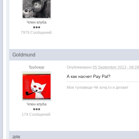
Член клуба
7979 Сообщений:
Goldmund
Трубокур
Опубликовано
05 September 2013 - 08:2
А как насчет Pay Pal?
Мое туловище-Чё хочу,то и делаю!
Член клуба
174 Сообщений:
аяк