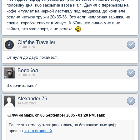
половину дня, ибо закрытие ввоза и т.п. Дымил с перерывом на
кофе и туалет на черной лестницу под чердаком. до ночи еле
осилил четыре трубки 20х35-38. Это если неплотная забивка, не
спеша, коробок спичек в минус. А бОльшее лично мне и не
зайдет, это уже спорт, а не релакс
Olaf the Traveller
29 Jul 2020
От нуля до двух покамест.
Болобол
29 Jul 2020
Включительно?
Alexander 76
14 Feb 2021
Лучин Марк, on 06 September 2005 - 01:20 PM, said:
Ранее эта тема чуть затрагивалась, но без конкретных цифр
прошло
как то стороной