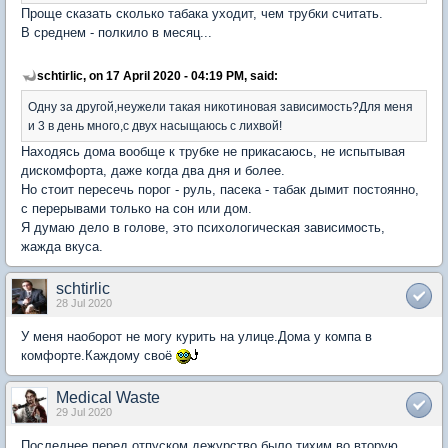
Проще сказать сколько табака уходит, чем трубки считать.
В среднем - полкило в месяц...
schtirlic, on 17 April 2020 - 04:19 PM, said:
Одну за другой,неужели такая никотиновая зависимость?Для меня
и 3 в день много,с двух насыщаюсь с лихвой!
Находясь дома вообще к трубке не прикасаюсь, не испытывая
дискомфорта, даже когда два дня и более.
Но стоит пересечь порог - руль, пасека - табак дымит постоянно,
с перерывами только на сон или дом.
Я думаю дело в голове, это психологическая зависимость,
жажда вкуса.
schtirlic
28 Jul 2020
У меня наоборот не могу курить на улице.Дома у компа в
комфорте.Каждому своё
Medical Waste
29 Jul 2020
Последнее перед отпуском дежурство было тихим во вторую