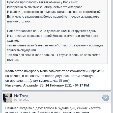
Просьба проголосить так как обычно у Вас самих.
Интересно выявить закономерность в этом вопросе.
И сравнить собственные подходы каждого из нас со статистикой.
Если можно в комментах более подробно - почему выкуриваете
именно столько.
Сам остановился на 1-2 но довольно больших трубках в день.
И хотя время позволяет порой больше выкурить и трубок тоже
хватает,
тем не менее язык "замыливается" от частого курения и пропадает
тонкость ощущений.
Так, что для себя вывел правило - 1 трубка в день, но зато самая
вкусная.
Количество покуров у мена зависит от возможностей и времени
на работе, в основном не более двух раз, потом обхожусь
сигаретами.......(стаж курильщика 35 лет)
Изменено: Alexander 76, 14 February 2021 - 04:17 PM
NoTrust
02 Apr 2021
Начинал когда-то с двух трубок в будние дни, сейчас частота
выросла, в среднем 2 трубки в день, утром и вечером