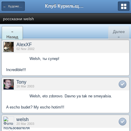
Клуб Курильщиков Трубки
← Художественная литература
россказни welsh
«
Далее
Назад
»
AlexXF
02 Nov 2002
Welsh, ты супер!
Incredible!!!
Tony
16 Mar 2003
Welsh, eto zdorovo. Davno ya tak ne smeyalsia.
A escho budet? My escho hotim!!!
welsh
20 Mar 2003