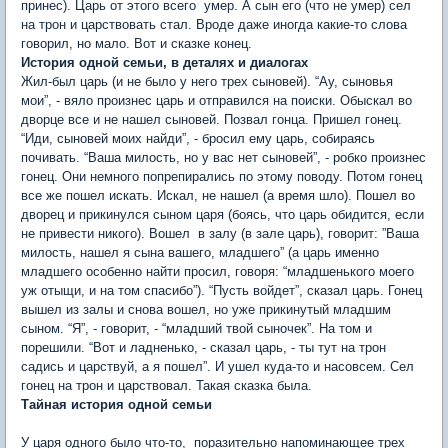
принес). Царь от этого всего умер. А сын его (что не умер) сел
на трон и царствовать стал. Вроде даже иногда какие-то слова
говорил, но мало. Вот и сказке конец.
История одной семьи, в деталях и диалогах
Жил-был царь (и не было у него трех сыновей). “Ау, сыновья
мои”, - вяло произнес царь и отправился на поиски. Обыскал во
дворце все и не нашел сыновей. Позвал гонца. Пришел гонец.
“Иди, сыновей моих найди”, - бросил ему царь, собираясь
почивать. “Ваша милость, но у вас нет сыновей”, - робко произнес
гонец. Они немного попрепирались по этому поводу. Потом гонец
все же пошел искать. Искал, не нашел (а время шло). Пошел во
дворец и прикинулся сыном царя (боясь, что царь обидится, если
не привести никого). Вошел в залу (в зале царь), говорит: ”Ваша
милость, нашел я сына вашего, младшего” (а царь именно
младшего особенно найти просил, говоря: “младшенького моего
уж отыщи, и на том спасибо”). “Пусть войдет”, сказал царь. Гонец
вышел из залы и снова вошел, но уже прикинутый младшим
сыном. “Я”, - говорит, - “младший твой сыночек”. На том и
порешили. “Вот и ладненько, - сказал царь, - ты тут на трон
садись и царствуй, а я пошел”. И ушел куда-то и насовсем. Сел
гонец на трон и царствовал. Такая сказка была.
Тайная история одной семьи
У царя одного было что-то, поразительно напоминающее трех