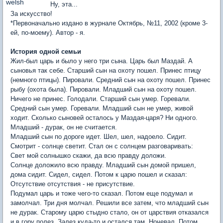
Ну, эта...
За искусство!
*Первоначально издано в журнале Октябрь, №11, 2002 (кроме 3-
ей, по-моему). Автор - я.
История одной семьи
Жил-был царь и было у него три сына. Царь был Маздай. А
сыновья так себе. Старший сын на охоту пошел. Принес птицу
(немного птицы). Пировали. Средний сын на охоту пошел. Принес
рыбу (охота была). Пировали. Младший сын на охоту пошел.
Ничего не принес. Голодали. Старший сын умер. Горевали.
Средний сын умер. Горевали. Младший сын не умер, живой
ходит. Сколько сыновей осталось у Маздая-царя? Ни одного.
Младший - дурак, он не считается.
Младший сын по дороге идет. Шел, шел, надоело. Сидит.
Смотрит - солнце светит. Стал он с солнцем разговаривать:
Свет мой солнышко скажи, да всю правду доложи.
Солнце доложило всю правду. Младший сын домой пришел,
дома сидит. Сидел, сидел. Потом к царю пошел и сказал:
Отсутствие отсутствия - не присутствие.
Подумал царь и тоже чего-то сказал. Потом еще подумал и
замолчал. Три дня молчал. Решили все затем, что младший сын
не дурак. Старому царю стыдно стало, он от царствия отказался
и в гору полез. Залез куда-то и остался там. Ночевал. Потом