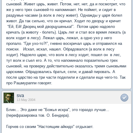
сыновей. Живет царь, живет. Потом, нет, нет, да и посмотрит, что
же у него трех сыновей-то напоминает. Не поймет, и сидит в
раздумье часами (а волк в лесу живет). Однажды у царя болел
живот. Да так сильно, что он кричал. Ходит по дворцу и кричит
“Ей, Ей! Дворец мой дворцушенька!”. Потом царю надоело
кричать (а животу - болеть). Царь лег и стал все время лежать (а
волк ходит в лесу). Лежал царь, лежал, а одно ухо у него
пропало. “Где ухо-то?!”, гневно воскричал царь и отправился на
поиски. Искал, искал, нашел. Обрадовался (а волк в лесу
ходит). Надоело царю, что волк в лесу ходит, пошел он в лес,
тут волк и съел его. А то, что напоминало поразительно трех
сыновей, на проверку действительно оказалось тремя сыновьями
царскими. Обрадовались братья, сели, и давай пировать. А
после царство на три части поделили и сделали еще чего-то. Так
про Рашмураппи говорят.
sva
13 May 2004
Блин... Это даже не "Божья искра", это гораздо лучше...
(перефразировка тов. О. Бендера).
Горчев со своим "Настоящим айкидо" отдыхает.