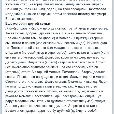
жить там стал (на горе). Новым царем младшего сына избрали.
Помыли (он грязный был), одели, на трон посадили. Царствовал
младший сын какое-то время, потом перестал (потому что умер).
Вот и сказке конец.
Еще история другой семьи
Жил-был царь и было у него два сына. Третий умер в отрочестве.
Такая тихая, добрая царская семья. Семья - ячейка общества.
Все они сидели там (во дворце) и молчали. Однажды старший
сын встал и пошел (ибо сказали ему: встань и иди). И ушел куда-
то. Потом второй сын, что был младше старшего, но старше
младшего (который умер в отрочестве) также встал и пошел (хотя
ему ничего не говорили). Долго ли, коротко ли шел, неизвестно.
Далеко ушел. Видит там (в лесу) старший брат его стоит. Стоит
без какого-либо видимого занятия. Тот его спросил, чего он
(старший) стоит. А старший молчит. Помолчали. Второй дальше
пошел. Прошел шагов двадцать и встал. Дальше идти не может.
Стояли, стояли, стояли. Долго стояли. Окаменели вконец. Люди
по ним погоду узнавать стали в тех местах. А царь (что во
дворце) стал жену искать. Искал, не нашел. Видно, померла в
какой-то момент. Расстроился царь, расстроенный сидит. Тут
вдруг младший сын (тот, что думали в отрочестве умер) входит.
А он не умер в отрочестве, как думали. А просто был где-то.
Вошел и как ударил царя по лбу дубиной (дубину с собой