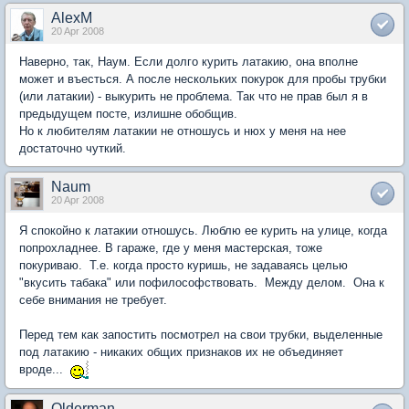
AlexM
20 Apr 2008
Наверно, так, Наум. Если долго курить латакию, она вполне
может и въесться. А после нескольких покурок для пробы трубки
(или латакии) - выкурить не проблема. Так что не прав был я в
предыдущем посте, излишне обобщив.
Но к любителям латакии не отношусь и нюх у меня на нее
достаточно чуткий.
Naum
20 Apr 2008
Я спокойно к латакии отношусь. Люблю ее курить на улице, когда
попрохладнее. В гараже, где у меня мастерская, тоже
покуриваю. Т.е. когда просто куришь, не задаваясь целью
"вкусить табака" или пофилософствовать. Между делом. Она к
себе внимания не требует.
Перед тем как запостить посмотрел на свои трубки, выделенные
под латакию - никаких общих признаков их не объединяет
вроде...
Olderman