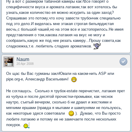
Ну а вот с размером табачной камеры как?Все говорят о
специфичности вкуса и аромата латакии,так вот хотелось бы
узнать,какое количество ея можно искурить за один заход?
Спрашиваю это потому,что хочу завести трубончик специально
под это дело.И виделась мне этакая строгая бильярдистая
весчь,с большой чашей,но на этом все и застопорилось.Не имея
представления о том,какова латакия на вкус не могу и
сообразить,какую же под нее резать камеру...Прошу совета,как
сладкоежка,т.е. любитель сладких ароматиков.
Naum
20 Apr 2008
Ох щас бы Вас гурманы заклЮвали на каком-нить ASP или
pipe.org-е, Александр Васильевич!
Не соглашусь. Сколько я трубок-estate перечистил, латакия прет
из чубука и после десятой прочистки-промывки, как чеснок
наутро, съетый вечером, сколько б ни драил и жесткими и
мягкими ершами (правда я мылами и шампунями не пользуюсь,
как некоторые здеся советовали
). Думаю, что Вы просто
любите латакию и потому ее не замечаете после нескольких
покурок.