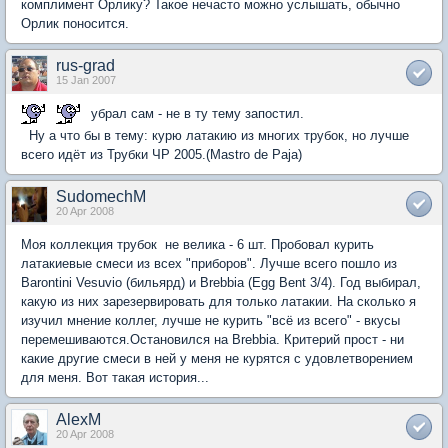
комплимент Орлику? Такое нечасто можно услышать, обычно
Орлик поносится.
rus-grad
15 Jan 2007
убрал сам - не в ту тему запостил.
Ну а что бы в тему: курю латакию из многих трубок, но лучше
всего идёт из Трубки ЧР 2005.(Mastro de Paja)
SudomechM
20 Apr 2008
Моя коллекция трубок не велика - 6 шт. Пробовал курить
латакиевые смеси из всех "приборов". Лучше всего пошло из
Barontini Vesuvio (бильярд) и Brebbia (Egg Bent 3/4). Год выбирал,
какую из них зарезервировать для только латакии. На сколько я
изучил мнение коллег, лучше не курить "всё из всего" - вкусы
перемешиваются.Остановился на Brebbia. Критерий прост - ни
какие другие смеси в ней у меня не курятся с удовлетворением
для меня. Вот такая история...
AlexM
20 Apr 2008