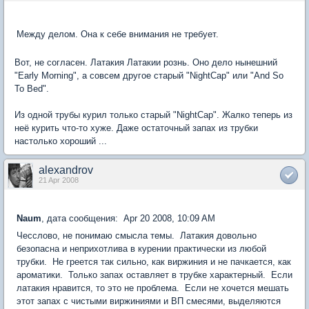
Между делом. Она к себе внимания не требует.
Вот, не согласен. Латакия Латакии рознь. Оно дело нынешний
"Early Morning", а совсем другое старый "NightCap" или "And So
To Bed".
Из одной трубы курил только старый "NightCap". Жалко теперь из
неё курить что-то хуже. Даже остаточный запах из трубки
настолько хороший ...
alexandrov
21 Apr 2008
Naum
, дата сообщения: Apr 20 2008, 10:09 AM
Чесслово, не понимаю смысла темы. Латакия довольно
безопасна и неприхотлива в курении практически из любой
трубки. Не греется так сильно, как виржиния и не пачкается, как
ароматики. Только запах оставляет в трубке характерный. Если
латакия нравится, то это не проблема. Если не хочется мешать
этот запах с чистыми виржиниями и ВП смесями, выделяются