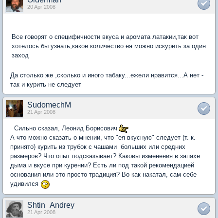
20 Apr 2008
Все говорят о специфичности вкуса и аромата латакии,так вот
хотелось бы узнать,какое количество ея можно искурить за один
заход
Да столько же ,сколько и иного табаку...ежели нравится...А нет -
так и курить не следует
SudomechM
21 Apr 2008
Сильно сказал, Леонид Борисович
А что можно сказать о мнении, что "ея вкусную" следует (т. к.
принято) курить из трубок с чашами больших или средних
размеров? Что опыт подсказывает? Каковы изменения в запахе
дыма и вкусе при курении? Есть ли под такой рекомендацией
основания или это просто традиция? Во как накатал, сам себе
удивился
Shtin_Andrey
21 Apr 2008