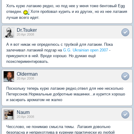
Хоть курю латакию редко, но под нее у меня тоже бентовый Egg
отведен.
Хотя пробовал курить и из других, но из нее латакия
лучше всего идет.
Dr.Tsuker
20 Apr 2008
А я вот никак не определюсь с трубкой для латакии. Пока
залечивал латакией подгар на
G.G. Ukrainian open 2007
-
прикурился в ней. Вроде хорошо. Но думаю ещё
поэкспериментировать.
Olderman
20 Apr 2008
Поскольку теперь курю латакие редко,отвел для нее несколько
Петерсонов.Нормальные добротные машинки...и курится хорошо
и засирать ароматом не жалко
Naum
20 Apr 2008
Чесслово, не понимаю смысла темы. Латакия довольно
безопасна и неприхотлива в курении практически из любой