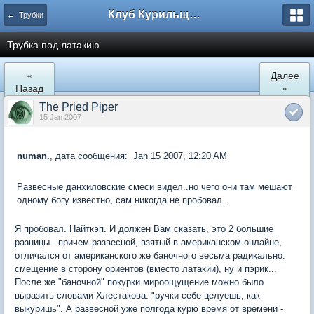
Клуб Курильщиков Трубки
← Трубки
Трубка под латакию
«
Далее
Назад
»
The Pried Piper
15 Jan 2007
numan.
, дата сообщения: Jan 15 2007, 12:20 AM
Развесные данхиловские смеси видел..но чего они там мешают
одному богу известно, сам никогда не пробовал..
Я пробовал. Найткэп. И должен Вам сказать, это 2 большие
разницы - причем развесной, взятый в американском онлайне,
отличался от американского же баночного весьма радикально:
смещение в сторону ориентов (вместо латакии), ну и пэрик...
После же "баночной" покурки мироощущение можно было
выразить словами Хлестакова: "ручки себе целуешь, как
выкуришь". А развесной уже полгода курю время от времени -