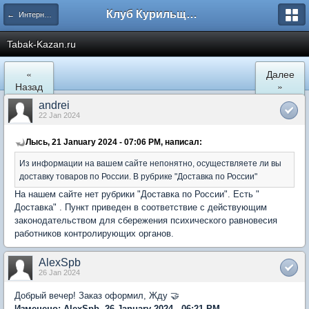
Клуб Курильщиков Трубки
← Интернет Магазины
Tabak-Kazan.ru
«
Далее
Назад
»
andrei
22 Jan 2024
Лысь, 21 January 2024 - 07:06 PM, написал:
Из информации на вашем сайте непонятно, осуществляете ли вы
доставку товаров по России. В рубрике "Доставка по России"
На нашем сайте нет рубрики "Доставка по России". Есть "
Доставка" . Пункт приведен в соответствие с действующим
законодательством для сбережения психического равновесия
работников контролирующих органов.
AlexSpb
26 Jan 2024
Добрый вечер! Заказ оформил, Жду 🤝
Изменено: AlexSpb, 26 January 2024 - 06:21 PM