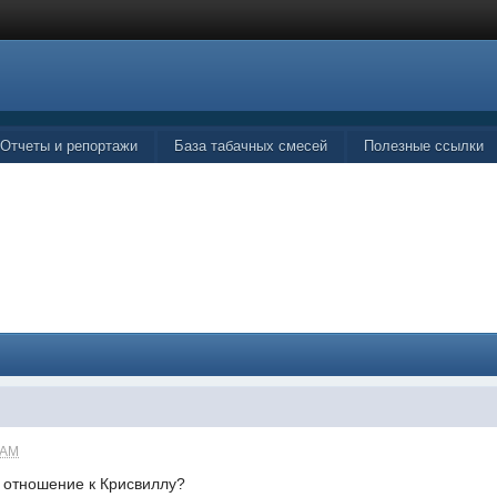
Отчеты и репортажи
База табачных смесей
Полезные ссылки
 AM
о отношение к Крисвиллу?