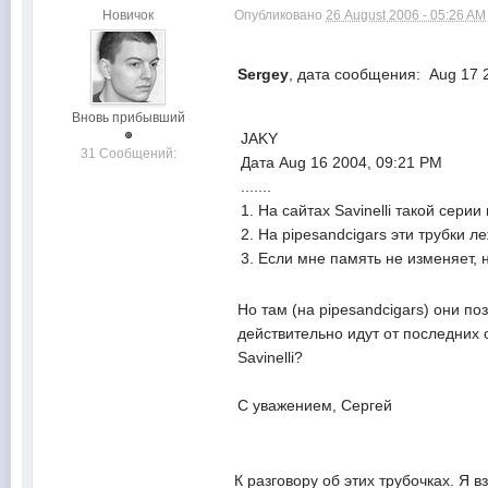
Новичок
Опубликовано
26 August 2006 - 05:26 AM
Sergey
, дата сообщения: Aug 17 
Вновь прибывший
JAKY
31 Сообщений:
Дата Aug 16 2004, 09:21 PM
.......
1. На сайтах Savinelli такой серии 
2. На pipesandcigars эти трубки л
3. Если мне память не изменяет, н
Но там (на pipesandcigars) они пози
действительно идут от последних 
Savinelli?
С уважением, Сергей
К разговору об этих трубочках. Я 