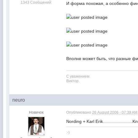
1343 Сообщений:
И форма похожая, а особенно фин
Вполне может быть, что разные фи
С уважением.
Виктор.
neuro
Новичок
Опубликовано
26 August 2006 - 07:39 AM
Nording + Karl Erik......................
:-)