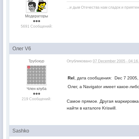
...и дым Отечества нам сладок и прияте
Модераторы
5691 Сообщений:
Олег V6
Трубокур
Опубликовано
07 December 2005 - 04:16
Rel
, дата сообщения: Dec 7 2005,
Олег, а Navigator имеет какое-ли
Член клуба
219 Сообщений:
Самое прямое. Другая маркировка,
найти в каталоге Kriswill.
Sashko