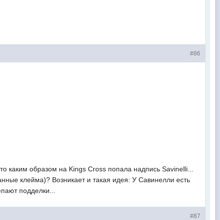
#86
о каким образом на Kings Cross попала надпись Savinelli...
ранные клейма)? Возникает и такая идея: У Савинелли есть
лепают подделки...
#87