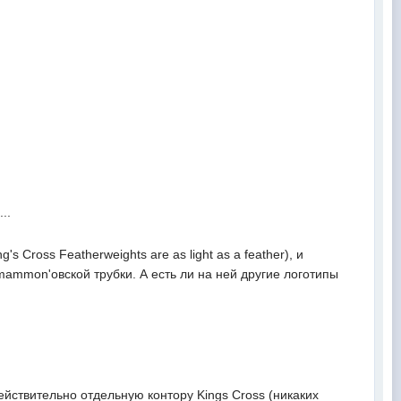
..
's Cross Featherweights are as light as a feather), и
mammon'овской трубки. А есть ли на ней другие логотипы
ействительно отдельную контору Kings Cross (никаких