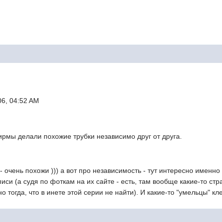
06, 04:52 AM
ирмы делали похожие трубки независимо друг от друга.
 очень похожи ))) а вот про независимость - тут интересно именно т
писи (а судя по фоткам на их сайте - есть, там вообще какие-то ст
но тогда, что в инете этой серии не найти). И какие-то "умельцы" к