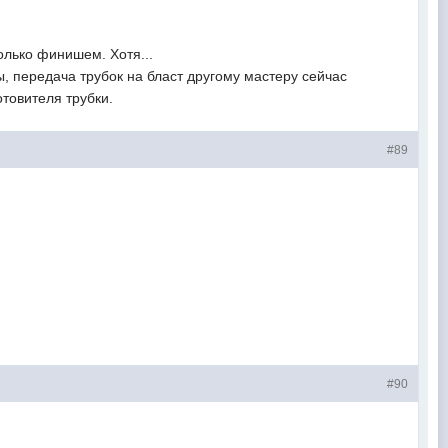
только финишем. Хотя...
ы, передача трубок на бласт другому мастеру сейчас
товителя трубки.
#89
#90