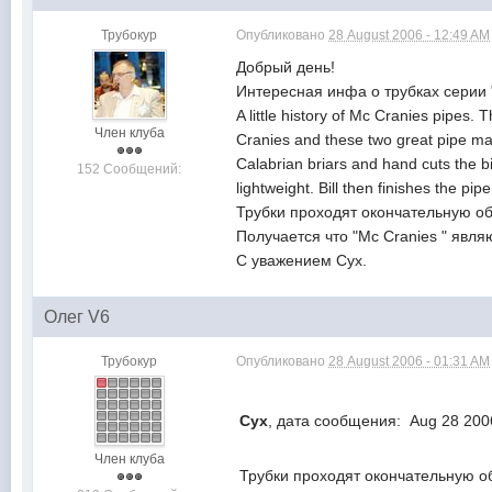
Трубокур
Опубликовано
28 August 2006 - 12:49 AM
Добрый день!
Интересная инфа о трубках серии 
A little history of Mc Cranies pipes
Член клуба
Cranies and these two great pipe ma
Calabrian briars and hand cuts the bit
152 Сообщений:
lightweight. Bill then finishes the 
Трубки проходят окончательную о
Получается что "Mc Cranies " явля
С уважением Сух.
Олег V6
Трубокур
Опубликовано
28 August 2006 - 01:31 AM
Сух
, дата сообщения: Aug 28 200
Член клуба
Трубки проходят окончательную о