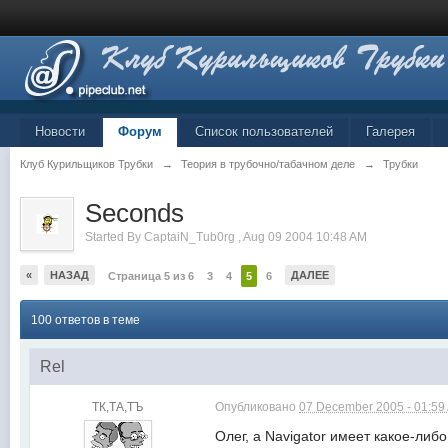
Новости
Форум
Список пользователей
Галерея
Клуб Курильщиков Трубки
→
Теория в трубочно/табачном деле
→
Трубки
Seconds
Started By
CaptaiN_Tub0rg
,
Aug 09 2004 10:48 AM
«
НАЗАД
ДАЛЕЕ
Страница 5 из 6
3
4
5
6
100 ответов в теме
Rel
ТК,ТА,ТЪ
Опубликовано
07 December 2005 - 01:59
Олег, а Navigator имеет какое-либ