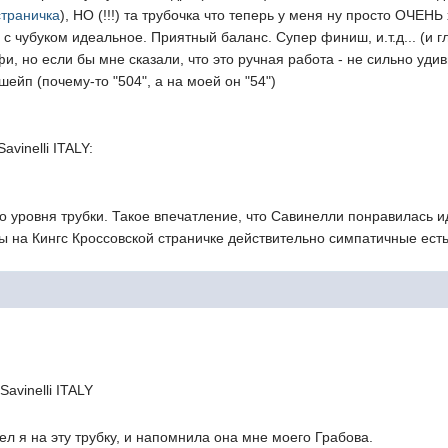
страничка
), НО (!!!) та трубочка что теперь у меня ну просто ОЧЕН
 чубуком идеальное. Приятный баланс. Супер финиш, и.т.д... (и г
фи, но если бы мне сказали, что это ручная работа - не сильно удив
шейп (почему-то "504", а на моей он "54")
avinelli ITALY:
го уровня трубки. Такое впечатление, что Савинелли понравилась 
мы на Кингс Кроссовской страничке действительно симпатичные есть
Savinelli ITALY
л я на эту трубку, и напомнила она мне моего Грабова.