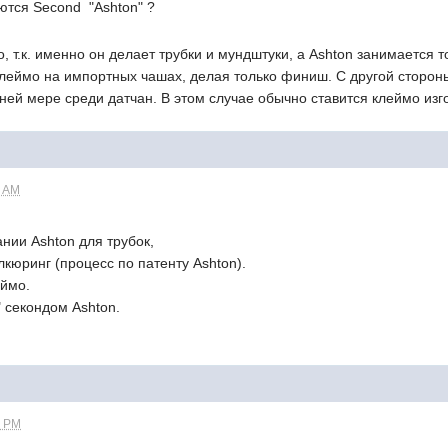
яются Second "Ashton" ?
o, т.к. именно он делает трубки и мундштуки, а Ashton занимается 
 клеймо на импортных чашах, делая только финиш. С другой сторон
ней мере среди датчан. В этом случае обычно ставится клеймо изго
0 AM
ании Ashton для трубок,
кюринг (процесс по патенту Ashton).
еймо.
" секондом Ashton.
1 PM