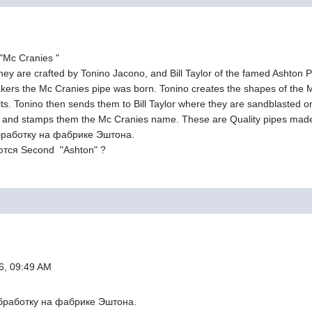
"Mc Cranies "
. They are crafted by Tonino Jacono, and Bill Taylor of the famed Ashton
kers the Mc Cranies pipe was born. Tonino creates the shapes of the M
s. Tonino then sends them to Bill Taylor where they are sandblasted on th
pipe and stamps them the Mc Cranies name. These are Quality pipes mad
бработку на фабрике Эштона.
ются Second "Ashton" ?
6, 09:49 AM
бработку на фабрике Эштона.