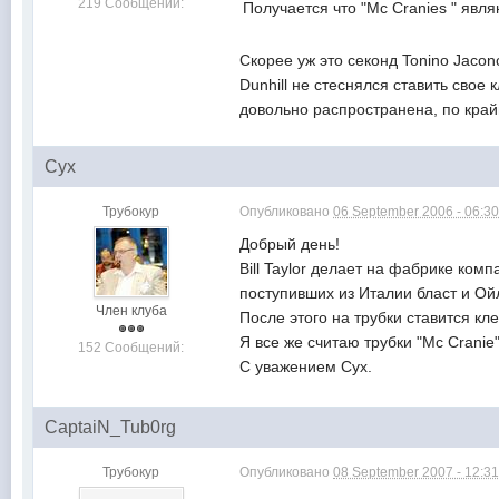
219 Сообщений:
Получается что "Mc Cranies " явл
Скорее уж это секонд Tonino Jacon
Dunhill не стеснялся ставить свое
довольно распространена, по край
Сух
Трубокур
Опубликовано
06 September 2006 - 06:3
Добрый день!
Bill Taylor делает на фабрике комп
поступивших из Италии бласт и Ойл
Член клуба
После этого на трубки ставится кл
Я все же считаю трубки "Mc Cranie
152 Сообщений:
С уважением Сух.
CaptaiN_Tub0rg
Трубокур
Опубликовано
08 September 2007 - 12:3