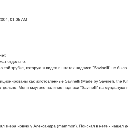
2004, 01:05 AM
нет.
ежат отдельно.
а той трубке, которую я видел в штатах надписи "Savinelli" не было .
ционированы как изготовленные Savinelli (Made by Savinelli, the King
отдельно. Меня смутило наличие надписи "Savinelli" на мундштуке 
взял вчера новую у Александра (mammon). Поискал в нете - нашел д