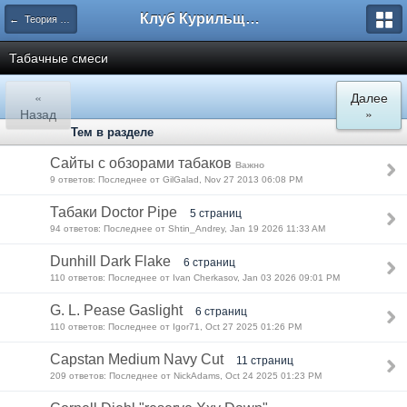
Клуб Курильщиков Трубки
← Теория в трубочно/табачном деле
Табачные смеси
«
Далее
Назад
»
Тем в разделе
Сайты с обзорами табаков
Важно
9 ответов: Последнее от GilGalad, Nov 27 2013 06:08 PM
Табаки Doctor Pipe
5 страниц
94 ответов: Последнее от Shtin_Andrey, Jan 19 2026 11:33 AM
Dunhill Dark Flake
6 страниц
110 ответов: Последнее от Ivan Cherkasov, Jan 03 2026 09:01 PM
G. L. Pease Gaslight
6 страниц
110 ответов: Последнее от Igor71, Oct 27 2025 01:26 PM
Capstan Medium Navy Cut
11 страниц
209 ответов: Последнее от NickAdams, Oct 24 2025 01:23 PM