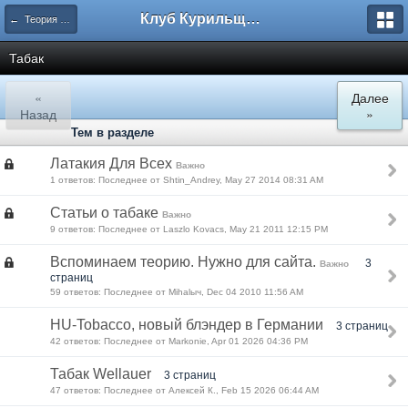
Клуб Курильщиков Трубки
← Теория в трубочно/табачном деле
Табак
«
Далее
Назад
»
Тем в разделе
Латакия Для Всех
Важно
1 ответов: Последнее от Shtin_Andrey, May 27 2014 08:31 AM
Статьи о табаке
Важно
9 ответов: Последнее от Laszlo Kovacs, May 21 2011 12:15 PM
Вспоминаем теорию. Нужно для сайта.
3
Важно
страниц
59 ответов: Последнее от Mihalыч, Dec 04 2010 11:56 AM
HU-Tobacco, новый блэндер в Германии
3 страниц
42 ответов: Последнее от Markonie, Apr 01 2026 04:36 PM
Табак Wellauer
3 страниц
47 ответов: Последнее от Алексей К., Feb 15 2026 06:44 AM